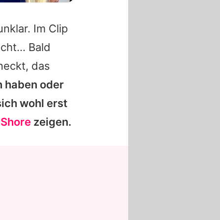
unklar. Im Clip
recht… Bald
neckt, das
n haben oder
sich wohl erst
Shore
zeigen.