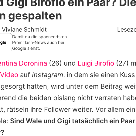
 Gigi Birofio ein Paar? Di
Filme & Serien
n gespalten
Lifestyle
-
Viviane Schmidt
Leseze
Familie & Liebe
Damit du die spannendsten
Promiflash-News auch bei
Google siehst.
Promiflash Exklusiv
ntina Doronina
(26) und
Luigi Birofio
(27) m
Alle Themen auf Promiflash
Video
auf
Instagram
, in dem sie einen Kuss
Jobs
gesorgt hatten, wird unter dem Beitrag weit
App runterladen
hrend die beiden bislang nicht verraten hab
Team
t, rätseln ihre Follower weiter. Vor allem ei
ele:
Sind Wale und Gigi tatsächlich ein Paar 
Redaktionelle Richtlinien
w?
Impressum