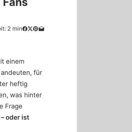
e Fans
it:
2
min
it einem
 andeuten, für
er heftig
en, was hinter
ne Frage
– oder ist