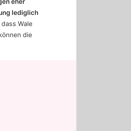
gen eher
ung lediglich
 dass Wale
 können die