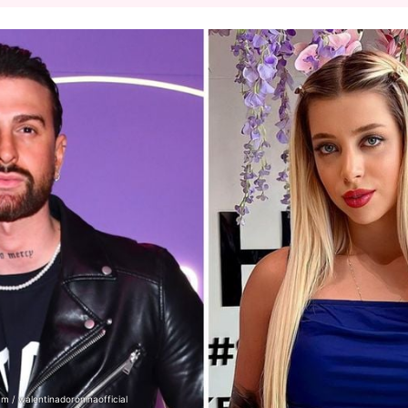
am / walentinadoroninaofficial