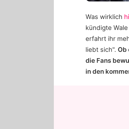
Was wirklich
h
kündigte Wale l
erfahrt ihr me
liebt sich".
Ob 
die Fans bewus
in den komme