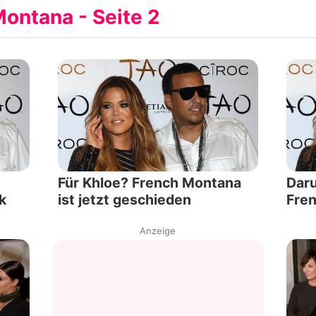
ontana - Seite 2
Filme & Serien
Lifestyle
Familie & Liebe
Promiflash Exklusiv
Alle Themen auf Promiflash
Für Khloe? French Montana
Daru
Jobs
k
ist jetzt geschieden
Fre
App runterladen
Anzeige
Team
Redaktionelle Richtlinien
Impressum