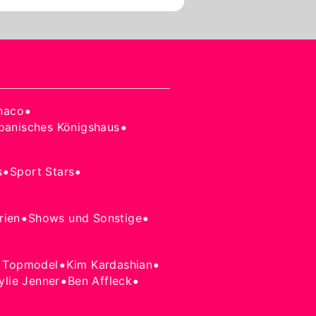
•
naco
•
panisches Königshaus
•
•
s
Sport Stars
•
•
rien
Shows und Sonstige
•
•
 Topmodel
Kim Kardashian
•
•
ylie Jenner
Ben Affleck