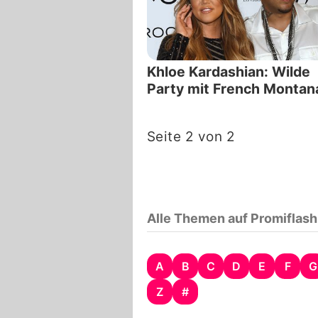
Khloe Kardashian: Wilde
Party mit French Montan
Seite 2 von 2
Alle Themen auf Promiflash
A
B
C
D
E
F
G
Z
#