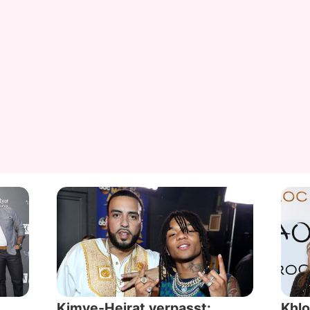
Kimye-Heirat verpasst:
Khlo