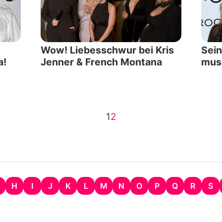
Wow! Liebesschwur bei Kris
Sein
a!
Jenner & French Montana
muss
1
2
H
I
J
K
L
M
N
O
P
Q
R
S