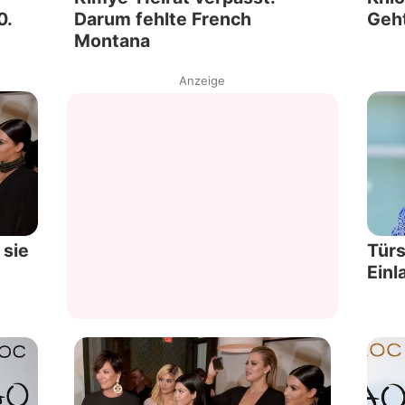
0.
Darum fehlte French
Geht
Montana
Anzeige
 sie
Türs
Einl