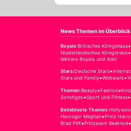
News Themen im Überblick
Royals
:
Britisches Königshaus
•
Niederländisches Königshaus
Weitere Royals und Adel
•
Stars
:
Deutsche Stars
Interna
•
•
Stars und Family
Webstars
Y
•
•
Themen
:
Beauty
Fashion
Kin
•
•
Sonstiges
Sport und Fitness
Beliebteste Themen
:
Hollywo
•
Herzogin Meghan
Prinz Harry
•
Brad Pitt
Prinzessin Beatrice