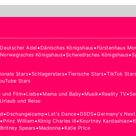
•
•
•
Deutscher Adel
Dänisches Königshaus
Fürstenhaus Mo
•
•
Norwegisches Königshaus
Schwedisches Königshaus
S
•
•
•
tionale Stars
Schlagerstars
Tierische Stars
TikTok Star
ouTube Stars
•
•
•
•
•
o und Film
Liebe
Mama und Baby
Musik
Reality TV
Se
Urlaub und Reise
•
•
•
•
od
Dschungelcamp
Let's Dance
DSDS
Germany's Next
•
•
•
•
Prinz William
König Charles III
Kourtney Kardashian
K
•
•
•
Britney Spears
Madonna
Katie Price