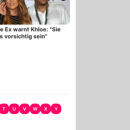
e Ex warnt Khloe: "Sie
 vorsichtig sein"
T
U
V
W
X
Y