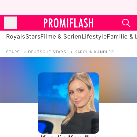
Royals
Stars
Filme & Serien
Lifestyle
Familie & 
STARS
DEUTSCHE STARS
KAROLIN KANDLER
Royals
Stars
Filme & Serien
Lifestyle
Familie & Liebe
Promiflash Exklusiv