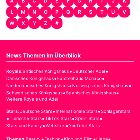
A
B
C
D
E
F
G
H
I
J
K
L
M
N
O
P
Q
R
S
T
U
V
W
X
Y
Z
#
News Themen im Überblick
•
•
Royals
:
Britisches Königshaus
Deutscher Adel
•
•
Dänisches Königshaus
Fürstenhaus Monaco
•
•
Niederländisches Königshaus
Norwegisches Königshaus
•
•
Schwedisches Königshaus
Spanisches Königshaus
Weitere Royals und Adel
•
•
Stars
:
Deutsche Stars
Internationale Stars
Schlagerstars
•
•
•
•
Tierische Stars
TikTok Stars
Sport Stars
•
•
Stars und Family
Webstars
YouTube Stars
•
•
•
•
Themen
:
Beauty
Fashion
Kino und Film
Liebe