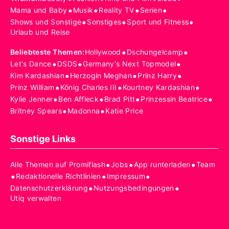
•
•
•
•
Mama und Baby
Musik
Reality TV
Serien
•
•
•
Shows und Sonstige
Sonstiges
Sport und Fitness
Urlaub und Reise
•
•
Beliebteste Themen
:
Hollywood
Dschungelcamp
•
•
•
Let's Dance
DSDS
Germany's Next Topmodel
•
•
•
Kim Kardashian
Herzogin Meghan
Prinz Harry
•
•
•
Prinz William
König Charles III
Kourtney Kardashian
•
•
•
•
Kylie Jenner
Ben Affleck
Brad Pitt
Prinzessin Beatrice
•
•
Britney Spears
Madonna
Katie Price
Sonstige Links
•
•
•
Alle Themen auf Promiflash
Jobs
App runterladen
Team
•
•
•
Redaktionelle Richtlinien
Impressum
•
•
Datenschutzerklärung
Nutzungsbedingungen
Utiq verwalten