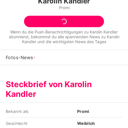
Karolin Kandler
Alle Themen auf Promiflash
Promi
Jobs
App runterladen
Wenn du die Push-Benachrichtigungen zu
Karolin Kandler
abonnierst, bekommst du alle spannenden News zu
Karolin
Team
Kandler
und die wichtigsten News des Tages
Redaktionelle Richtlinien
Fotos
News
Impressum
Datenschutzerklärung
Steckbrief von Karolin
Nutzungsbedingungen
Kandler
Utiq verwalten
Bekannt als
Promi
Geschlecht
Weiblich