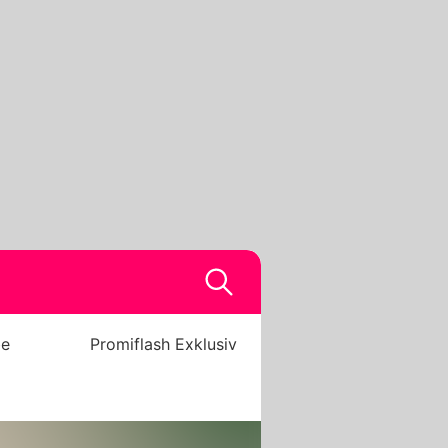
be
Promiflash Exklusiv