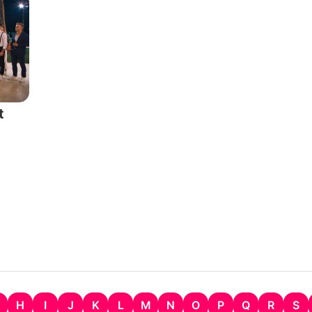
t
H
I
J
K
L
M
N
O
P
Q
R
S