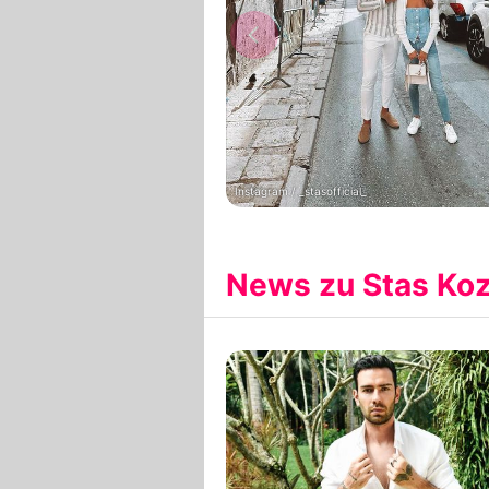
Instagram / _stasofficial_
News zu Stas Koz