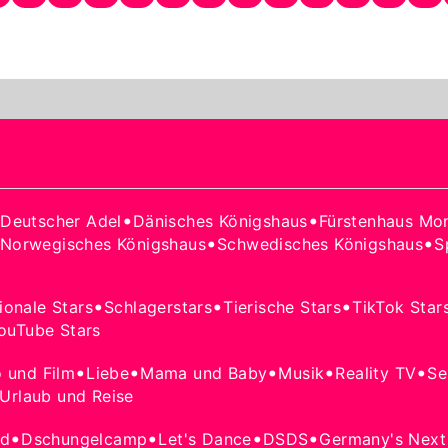
•
•
•
Deutscher Adel
Dänisches Königshaus
Fürstenhaus Mo
•
•
Norwegisches Königshaus
Schwedisches Königshaus
S
•
•
•
tionale Stars
Schlagerstars
Tierische Stars
TikTok Star
ouTube Stars
•
•
•
•
•
o und Film
Liebe
Mama und Baby
Musik
Reality TV
Se
Urlaub und Reise
•
•
•
•
od
Dschungelcamp
Let's Dance
DSDS
Germany's Next