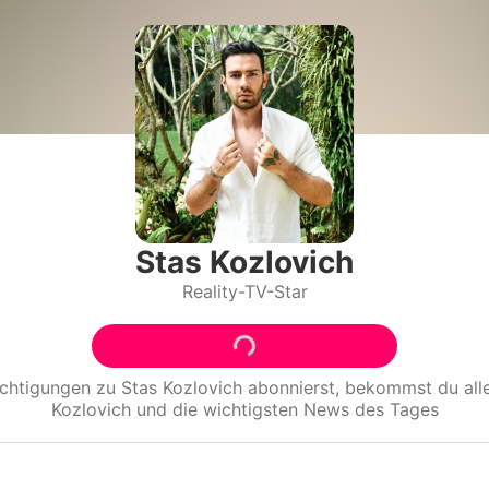
Filme & Serien
Lifestyle
Familie & Liebe
Promiflash Exklusiv
Alle Themen auf Promiflash
Stas Kozlovich
Reality-TV-Star
Jobs
App runterladen
Team
ichtigungen zu
Stas Kozlovich
abonnierst, bekommst du al
Kozlovich
und die wichtigsten News des Tages
Redaktionelle Richtlinien
Impressum