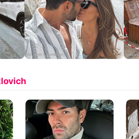
Instagram / _stasofficial_
Instagra
lovich