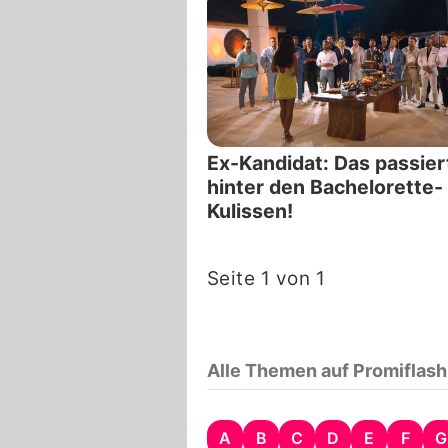
Ex-Kandidat: Das passier
hinter den Bachelorette-
Kulissen!
Seite 1 von 1
Alle Themen auf Promiflash
A
B
C
D
E
F
G