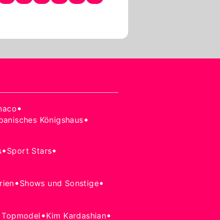
•
naco
•
panisches Königshaus
•
•
s
Sport Stars
•
•
rien
Shows und Sonstige
•
•
 Topmodel
Kim Kardashian