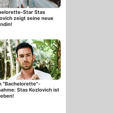
elorette-Star Stas
ovich zeigt seine neue
ndin!
 "Bachelorette"-
nahme: Stas Kozlovich ist
geben!