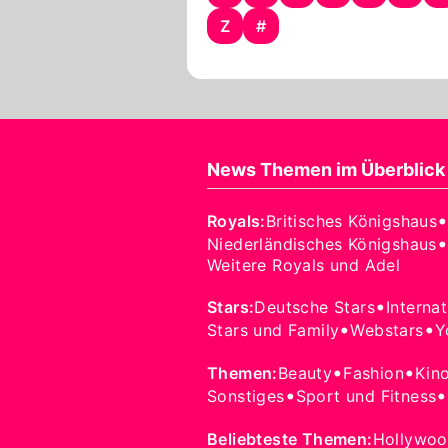
Z
#
News Themen im Überblick
Royals
:
Britisches Königshaus
•
Niederländisches Königshaus
Weitere Royals und Adel
•
Stars
:
Deutsche Stars
Interna
•
•
Stars und Family
Webstars
Y
•
•
Themen
:
Beauty
Fashion
Kin
•
•
Sonstiges
Sport und Fitness
Beliebteste Themen
:
Hollywo