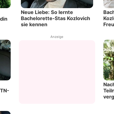
Neue Liebe: So lernte
Bach
Bachelorette-Stas Kozlovich
Kozl
ndin
sie kennen
Freu
Anzeige
Nach
BTN-
Teil
ver