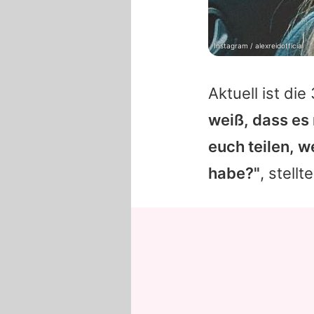
Instagram / alexreidofficial
Aktuell ist di
weiß, dass es 
euch teilen, 
habe?"
, stell