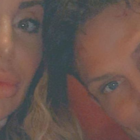
Filme & Serien
Lifestyle
Familie & Liebe
Promiflash Exklusiv
Alle Themen auf Promiflash
Jobs
App runterladen
Team
Redaktionelle Richtlinien
Impressum