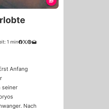
rlobte
it:
1
min
Erst Anfang
r
 seiner
mbryos
schwanger. Nach