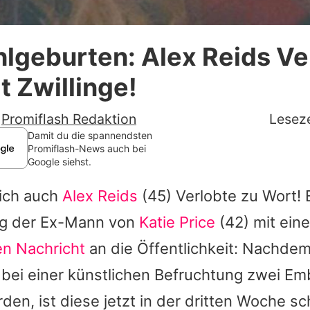
Datenschutzerklärung
lgeburten: Alex Reids Ve
Nutzungsbedingungen
 Zwillinge!
Utiq verwalten
-
Promiflash Redaktion
Leseze
Damit du die spannendsten
Promiflash-News auch bei
Google siehst.
sich auch
Alex Reids
(45) Verlobte zu Wort! 
ng der Ex-Mann von
Katie Price
(42) mit eine
n Nachricht
an die Öffentlichkeit: Nachdem
 bei einer künstlichen Befruchtung zwei E
den, ist diese jetzt in der dritten Woche 