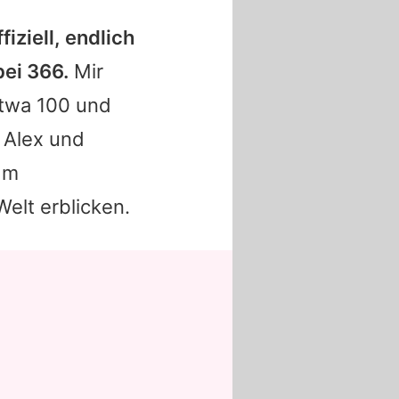
ffiziell, endlich
ei 366.
Mir
etwa 100 und
:
Alex
und
Im
elt erblicken.