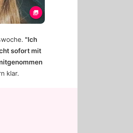
tswoche.
"Ich
cht sofort mit
r mitgenommen
n klar.