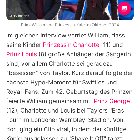
Getty Images
Prinz William und Prinzessin Kate im Oktober 2024
Im gleichen Interview verriet
William
, dass
seine Kinder
Prinzessin Charlotte
(11) und
Prinz Louis
(8) große Anhänger der Sängerin
sind, vor allem
Charlotte
sei geradezu
"besessen" von
Taylor
. Kurz darauf folgte der
nächste Hype-Moment für Swifties und
Royal-Fans: Zum 42. Geburtstag des Prinzen
feierte
William
gemeinsam mit
Prinz George
(12),
Charlotte
und
Louis
bei
Taylors
"Eras
Tour" im Londoner Wembley-Stadion. Von
dort ging ein Clip viral, in dem der künftige
König ausgelassen zu "Shake It Off" tanzt.