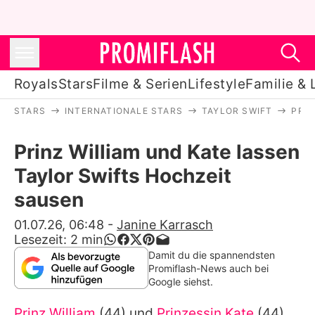
Royals
Stars
Filme & Serien
Lifestyle
Familie & 
STARS
INTERNATIONALE STARS
TAYLOR SWIFT
PRIN
Royals
Prinz William und Kate lassen
Stars
Taylor Swifts Hochzeit
Filme & Serien
sausen
Lifestyle
01.07.26, 06:48
-
Janine Karrasch
Lesezeit:
2
min
Familie & Liebe
Damit du die spannendsten
Promiflash-News auch bei
Promiflash Exklusiv
Google siehst.
Prinz William
(44) und
Prinzessin Kate
(44)