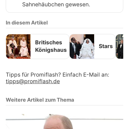
Sahnehäubchen gewesen.
In diesem Artikel
Britisches
Stars
Königshaus
Tipps für Promiflash? Einfach E-Mail an:
tipps@promiflash.de
Weitere Artikel zum Thema