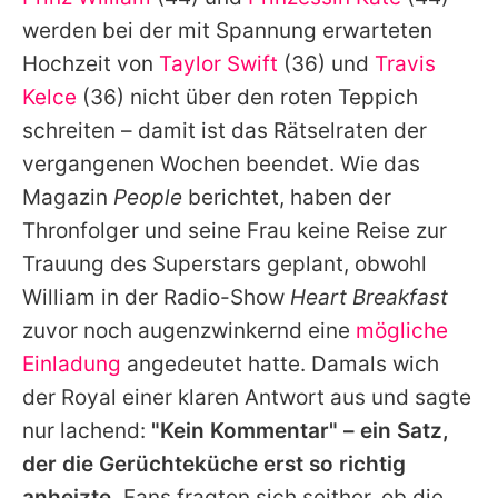
Alle Themen auf Promiflash
werden bei der mit Spannung erwarteten
Jobs
Hochzeit von
Taylor Swift
(36) und
Travis
Kelce
(36) nicht über den roten Teppich
App runterladen
schreiten – damit ist das Rätselraten der
Team
vergangenen Wochen beendet. Wie das
Magazin
People
berichtet, haben der
Redaktionelle Richtlinien
Thronfolger und seine Frau keine Reise zur
Impressum
Trauung des Superstars geplant, obwohl
William
in der Radio-Show
Heart Breakfast
Datenschutzerklärung
zuvor noch augenzwinkernd eine
mögliche
Nutzungsbedingungen
Einladung
angedeutet hatte. Damals wich
Utiq verwalten
der Royal einer klaren Antwort aus und sagte
nur lachend:
"Kein Kommentar" – ein Satz,
der die Gerüchteküche erst so richtig
anheizte.
Fans fragten sich seither, ob die