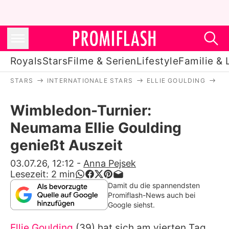
Royals
Stars
Filme & Serien
Lifestyle
Familie & 
STARS
INTERNATIONALE STARS
ELLIE GOULDING
WI
Royals
Wimbledon-Turnier:
Stars
Neumama Ellie Goulding
Filme & Serien
genießt Auszeit
Lifestyle
03.07.26, 12:12
-
Anna Pejsek
Lesezeit:
2
min
Familie & Liebe
Damit du die spannendsten
Promiflash-News auch bei
Promiflash Exklusiv
Google siehst.
Ellie Goulding
(39) hat sich am vierten Tag