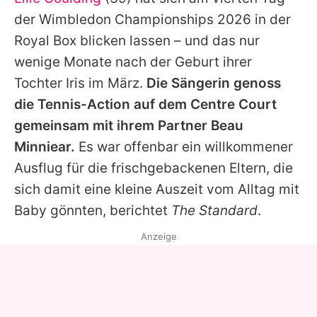
Alle Themen auf Promiflash
der Wimbledon Championships 2026 in der
Jobs
Royal Box blicken lassen – und das nur
wenige Monate nach der Geburt ihrer
App runterladen
Tochter Iris im März.
Die Sängerin genoss
Team
die Tennis-Action auf dem Centre Court
gemeinsam mit ihrem Partner Beau
Redaktionelle Richtlinien
Minniear.
Es war offenbar ein willkommener
Impressum
Ausflug für die frischgebackenen Eltern, die
sich damit eine kleine Auszeit vom Alltag mit
Datenschutzerklärung
Baby gönnten, berichtet
The Standard
.
Nutzungsbedingungen
Anzeige
Utiq verwalten