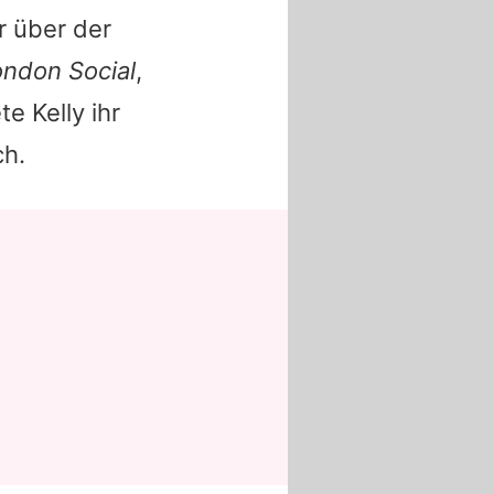
r über der
ndon Social
,
ete
Kelly
ihr
ch.