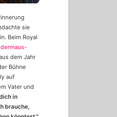
Erinnerung
edachte sie
in. Beim Royal
edermaus-
 aus dem Jahr
 der Bühne
ly
auf
em Vater und
dich in
ch brauche,
hen könntest."