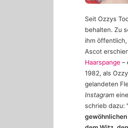
Seit
Ozzys
Tod
behalten. Zu 
ihm öffentlich
Ascot erschien
Haarspange
– 
1982, als
Ozzy
gelandeten Fle
Instagram
eine
schrieb dazu:
gewöhnlichen 
dem Witz, den