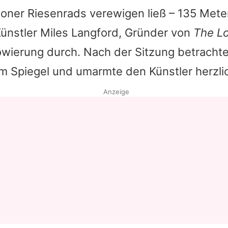
oner Riesenrads verewigen ließ – 135 Mete
Datenschutzerklärung
ünstler Miles Langford, Gründer von
The Lo
Nutzungsbedingungen
towierung durch. Nach der Sitzung betracht
Utiq verwalten
m Spiegel und umarmte den Künstler herzli
Anzeige