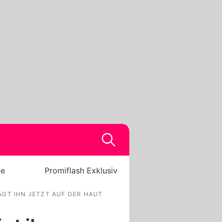
be
Promiflash Exklusiv
ÄGT IHN JETZT AUF DER HAUT