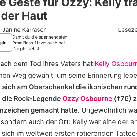
 Geste für Ozzy: Kelly trä
Filme & Serien
f der Haut
Lifestyle
-
Janine Karrasch
Leseze
Familie & Liebe
Damit du die spannendsten
Promiflash-News auch bei
Google siehst.
Promiflash Exklusiv
nach dem Tod ihres Vaters hat
Kelly Osbour
Alle Themen auf Promiflash
chen Weg gewählt, um seine Erinnerung leb
Jobs
ß sich am Oberschenkel die ikonischen rund
App runterladen
, die Rock-Legende
Ozzy Osbourne
(†76) z
Team
nzeichen gemacht hatte
. Ungewöhnlich wa
 sondern auch der Ort:
Kelly
war eine der e
Redaktionelle Richtlinien
 sich im weltweit ersten rotierenden Tattoo
Impressum