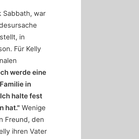
k Sabbath
, war
Todesursache
ellt, in
son. Für
Kelly
onalen
Ich werde eine
Familie in
Ich halte fest
n hat."
Wenige
en Freund, den
elly
ihren Vater