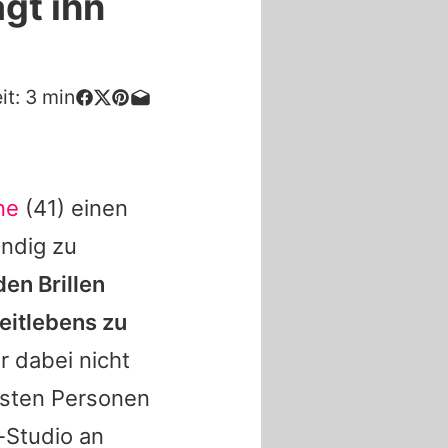
gt ihn
it:
3
min
ne
(41) einen
endig zu
en Brillen
eitlebens zu
r dabei nicht
rsten Personen
-Studio an