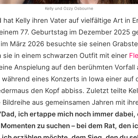
Kelly und Ozzy Osbourne
 hat
Kelly
ihren Vater auf vielfältige Art in 
seinem 77. Geburtstag im Dezember 2025 g
, im März 2026 besuchte sie seinen Grabste
 sie in einem schwarzen Outfit mit einer
Fl
eine Anspielung auf den berühmten Vorfall
während eines Konzerts in Iowa einer auf
dermaus den Kopf abbiss. Zuletzt teilte
Kel
 Bildreihe aus gemeinsamen Jahren mit ihr
"Dad, ich ertappe mich noch immer dabei, 
Momenten zu suchen – bei dem Rat, den i
 ich erzählen möchte, dem Sieg, den du se