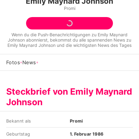
Emily Maynard Johnson
Alle Themen auf Promiflash
Promi
Jobs
App runterladen
Wenn du die Push-Benachrichtigungen zu
Emily Maynard
Johnson
abonnierst, bekommst du alle spannenden News zu
Team
Emily Maynard Johnson
und die wichtigsten News des Tages
Redaktionelle Richtlinien
Fotos
News
Impressum
Datenschutzerklärung
Steckbrief von Emily Maynard
Nutzungsbedingungen
Johnson
Utiq verwalten
Bekannt als
Promi
Geburtstag
1. Februar 1986