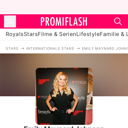
Royals
Stars
Filme & Serien
Lifestyle
Familie & 
STARS
INTERNATIONALE STARS
EMILY MAYNARD JOHN
Royals
Stars
Filme & Serien
Lifestyle
Familie & Liebe
Promiflash Exklusiv