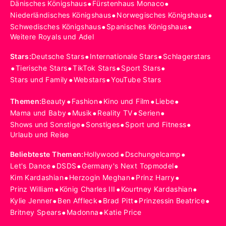
•
•
Dänisches Königshaus
Fürstenhaus Monaco
•
•
Niederländisches Königshaus
Norwegisches Königshaus
•
•
Schwedisches Königshaus
Spanisches Königshaus
Weitere Royals und Adel
•
•
Stars
:
Deutsche Stars
Internationale Stars
Schlagerstars
•
•
•
•
Tierische Stars
TikTok Stars
Sport Stars
•
•
Stars und Family
Webstars
YouTube Stars
•
•
•
•
Themen
:
Beauty
Fashion
Kino und Film
Liebe
•
•
•
•
Mama und Baby
Musik
Reality TV
Serien
•
•
•
Shows und Sonstige
Sonstiges
Sport und Fitness
Urlaub und Reise
•
•
Beliebteste Themen
:
Hollywood
Dschungelcamp
•
•
•
Let's Dance
DSDS
Germany's Next Topmodel
•
•
•
Kim Kardashian
Herzogin Meghan
Prinz Harry
•
•
•
Prinz William
König Charles III
Kourtney Kardashian
•
•
•
•
Kylie Jenner
Ben Affleck
Brad Pitt
Prinzessin Beatrice
•
•
Britney Spears
Madonna
Katie Price