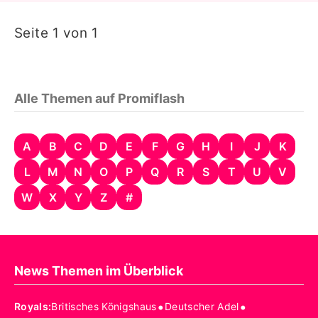
Seite 1 von 1
Alle Themen auf Promiflash
A
B
C
D
E
F
G
H
I
J
K
L
M
N
O
P
Q
R
S
T
U
V
W
X
Y
Z
#
News Themen im Überblick
•
•
Royals
:
Britisches Königshaus
Deutscher Adel