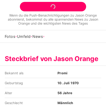
Alle Themen auf Promiflash
Jobs
Wenn du die Push-Benachrichtigungen zu
Jason Orange
abonnierst, bekommst du alle spannenden News zu
Jason
App runterladen
Orange
und die wichtigsten News des Tages
Team
Fotos
Umfeld
News
Redaktionelle Richtlinien
Impressum
Steckbrief von Jason Orange
Datenschutzerklärung
Bekannt als
Promi
Nutzungsbedingungen
Geburtstag
10. Juli 1970
Utiq verwalten
Alter
56 Jahre
Geschlecht
Männlich