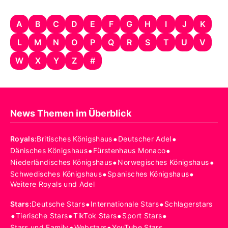
A
B
C
D
E
F
G
H
I
J
K
L
M
N
O
P
Q
R
S
T
U
V
W
X
Y
Z
#
News Themen im Überblick
•
•
Royals
:
Britisches Königshaus
Deutscher Adel
•
•
Dänisches Königshaus
Fürstenhaus Monaco
•
•
Niederländisches Königshaus
Norwegisches Königshaus
•
•
Schwedisches Königshaus
Spanisches Königshaus
Weitere Royals und Adel
•
•
Stars
:
Deutsche Stars
Internationale Stars
Schlagerstars
•
•
•
•
Tierische Stars
TikTok Stars
Sport Stars
•
•
Stars und Family
Webstars
YouTube Stars