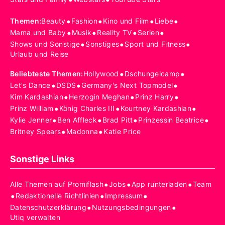
•
•
•
•
Themen
:
Beauty
Fashion
Kino und Film
Liebe
•
•
•
•
Mama und Baby
Musik
Reality TV
Serien
•
•
•
Shows und Sonstige
Sonstiges
Sport und Fitness
Urlaub und Reise
•
•
Beliebteste Themen
:
Hollywood
Dschungelcamp
•
•
•
Let's Dance
DSDS
Germany's Next Topmodel
•
•
•
Kim Kardashian
Herzogin Meghan
Prinz Harry
•
•
•
Prinz William
König Charles III
Kourtney Kardashian
•
•
•
•
Kylie Jenner
Ben Affleck
Brad Pitt
Prinzessin Beatrice
•
•
Britney Spears
Madonna
Katie Price
Sonstige Links
•
•
•
Alle Themen auf Promiflash
Jobs
App runterladen
Team
•
•
•
Redaktionelle Richtlinien
Impressum
•
•
Datenschutzerklärung
Nutzungsbedingungen
Utiq verwalten