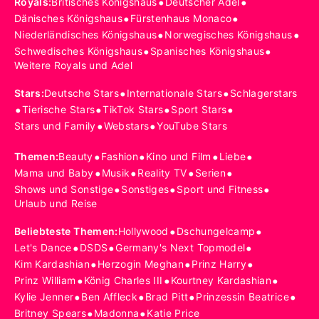
•
•
Royals
:
Britisches Königshaus
Deutscher Adel
•
•
Dänisches Königshaus
Fürstenhaus Monaco
•
•
Niederländisches Königshaus
Norwegisches Königshaus
•
•
Schwedisches Königshaus
Spanisches Königshaus
Weitere Royals und Adel
•
•
Stars
:
Deutsche Stars
Internationale Stars
Schlagerstars
•
•
•
•
Tierische Stars
TikTok Stars
Sport Stars
•
•
Stars und Family
Webstars
YouTube Stars
•
•
•
•
Themen
:
Beauty
Fashion
Kino und Film
Liebe
•
•
•
•
Mama und Baby
Musik
Reality TV
Serien
•
•
•
Shows und Sonstige
Sonstiges
Sport und Fitness
Urlaub und Reise
•
•
Beliebteste Themen
:
Hollywood
Dschungelcamp
•
•
•
Let's Dance
DSDS
Germany's Next Topmodel
•
•
•
Kim Kardashian
Herzogin Meghan
Prinz Harry
•
•
•
Prinz William
König Charles III
Kourtney Kardashian
•
•
•
•
Kylie Jenner
Ben Affleck
Brad Pitt
Prinzessin Beatrice
•
•
Britney Spears
Madonna
Katie Price