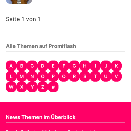
Seite 1 von 1
Alle Themen auf Promiflash
A
B
C
D
E
F
G
H
I
J
K
L
M
N
O
P
Q
R
S
T
U
V
W
X
Y
Z
#
News Themen im Überblick