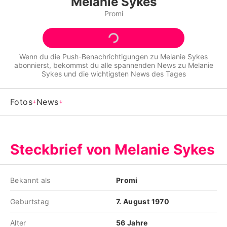
Melanie Sykes
Alle Themen auf Promiflash
Promi
Jobs
App runterladen
Wenn du die Push-Benachrichtigungen zu
Melanie Sykes
abonnierst, bekommst du alle spannenden News zu
Melanie
Team
Sykes
und die wichtigsten News des Tages
Redaktionelle Richtlinien
Fotos
News
Impressum
Datenschutzerklärung
Steckbrief von Melanie Sykes
Nutzungsbedingungen
Utiq verwalten
Bekannt als
Promi
Geburtstag
7. August 1970
Alter
56 Jahre