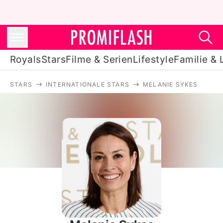
Royals
Stars
Filme & Serien
Lifestyle
Familie & 
STARS
INTERNATIONALE STARS
MELANIE SYKES
Royals
Stars
Filme & Serien
Lifestyle
Familie & Liebe
Promiflash Exklusiv