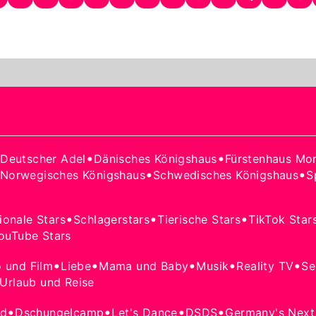
•
•
•
Deutscher Adel
Dänisches Königshaus
Fürstenhaus Mo
•
•
Norwegisches Königshaus
Schwedisches Königshaus
S
•
•
•
tionale Stars
Schlagerstars
Tierische Stars
TikTok Star
ouTube Stars
•
•
•
•
•
o und Film
Liebe
Mama und Baby
Musik
Reality TV
Se
Urlaub und Reise
•
•
•
•
od
Dschungelcamp
Let's Dance
DSDS
Germany's Next