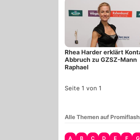
Rhea Harder erklärt Kont
Abbruch zu GZSZ-Mann
Raphael
Seite 1 von 1
Alle Themen auf Promiflash
A
B
C
D
E
F
G