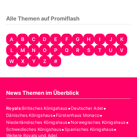
Alle Themen auf Promiflash
A
B
C
D
E
F
G
H
I
J
K
L
M
N
O
P
Q
R
S
T
U
V
W
X
Y
Z
#
News Themen im Überblick
•
•
Royals
:
Britisches Königshaus
Deutscher Adel
•
•
Dänisches Königshaus
Fürstenhaus Monaco
•
•
Niederländisches Königshaus
Norwegisches Königshaus
•
•
Schwedisches Königshaus
Spanisches Königshaus
Weitere Royals und Adel