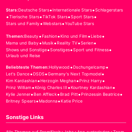
•
•
Stars
:
Deutsche Stars
Internationale Stars
Schlagerstars
•
•
•
•
Tierische Stars
TikTok Stars
Sport Stars
•
•
Stars und Family
Webstars
YouTube Stars
•
•
•
•
Themen
:
Beauty
Fashion
Kino und Film
Liebe
•
•
•
•
Mama und Baby
Musik
Reality TV
Serien
•
•
•
Shows und Sonstige
Sonstiges
Sport und Fitness
Urlaub und Reise
•
•
Beliebteste Themen
:
Hollywood
Dschungelcamp
•
•
•
Let's Dance
DSDS
Germany's Next Topmodel
•
•
•
Kim Kardashian
Herzogin Meghan
Prinz Harry
•
•
•
Prinz William
König Charles III
Kourtney Kardashian
•
•
•
•
Kylie Jenner
Ben Affleck
Brad Pitt
Prinzessin Beatrice
•
•
Britney Spears
Madonna
Katie Price
Sonstige Links
Alle Themen auf Promiflash
Jobs
App runterladen
Team