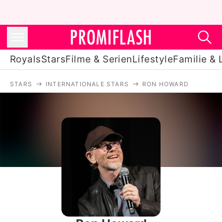
Royals
Stars
Filme & Serien
Lifestyle
Familie & 
STARS
INTERNATIONALE STARS
RON HOWARD
Royals
Stars
Filme & Serien
Lifestyle
Familie & Liebe
Promiflash Exklusiv