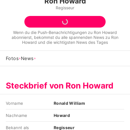
Ron Howard
Alle Themen auf Promiflash
Regisseur
Jobs
App runterladen
Wenn du die Push-Benachrichtigungen zu
Ron Howard
abonnierst, bekommst du alle spannenden News zu
Ron
Team
Howard
und die wichtigsten News des Tages
Redaktionelle Richtlinien
Fotos
News
Impressum
Datenschutzerklärung
Steckbrief von Ron Howard
Nutzungsbedingungen
Utiq verwalten
Vorname
Ronald William
Nachname
Howard
Bekannt als
Regisseur