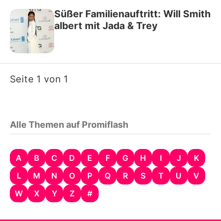
Süßer Familienauftritt: Will Smith
albert mit Jada & Trey
Seite 1 von 1
Alle Themen auf Promiflash
A
B
C
D
E
F
G
H
I
J
K
L
M
N
O
P
Q
R
S
T
U
V
W
X
Y
Z
#