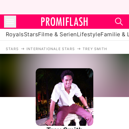
Royals
Stars
Filme & Serien
Lifestyle
Familie & 
STARS
INTERNATIONALE STARS
TREY SMITH
Royals
Stars
Filme & Serien
Lifestyle
Familie & Liebe
Promiflash Exklusiv