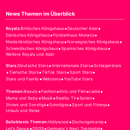
News Themen im Überblick
•
•
Royals
:
Britisches Königshaus
Deutscher Adel
•
•
Dänisches Königshaus
Fürstenhaus Monaco
•
•
Niederländisches Königshaus
Norwegisches Königshaus
•
•
Schwedisches Königshaus
Spanisches Königshaus
Weitere Royals und Adel
•
•
Stars
:
Deutsche Stars
Internationale Stars
Schlagerstars
•
•
•
•
Tierische Stars
TikTok Stars
Sport Stars
•
•
Stars und Family
Webstars
YouTube Stars
•
•
•
•
Themen
:
Beauty
Fashion
Kino und Film
Liebe
•
•
•
•
Mama und Baby
Musik
Reality TV
Serien
•
•
•
Shows und Sonstige
Sonstiges
Sport und Fitness
Urlaub und Reise
•
•
Beliebteste Themen
:
Hollywood
Dschungelcamp
•
•
•
Let's Dance
DSDS
Germany's Next Topmodel