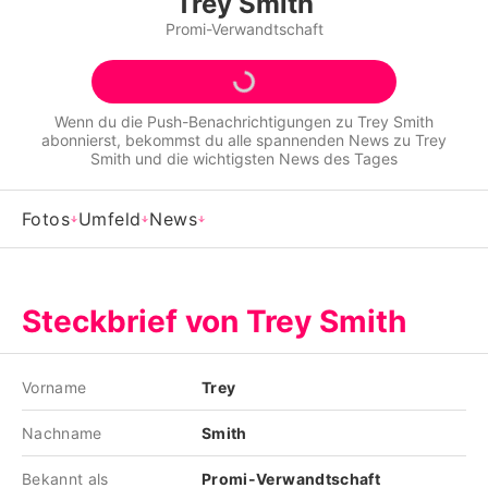
Trey Smith
Alle Themen auf Promiflash
Promi-Verwandtschaft
Jobs
App runterladen
Wenn du die Push-Benachrichtigungen zu
Trey Smith
abonnierst, bekommst du alle spannenden News zu
Trey
Team
Smith
und die wichtigsten News des Tages
Redaktionelle Richtlinien
Fotos
Umfeld
News
Impressum
Datenschutzerklärung
Steckbrief von Trey Smith
Nutzungsbedingungen
Utiq verwalten
Vorname
Trey
Nachname
Smith
Bekannt als
Promi-Verwandtschaft