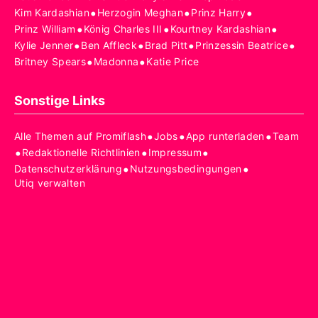
•
•
•
Kim Kardashian
Herzogin Meghan
Prinz Harry
•
•
•
Prinz William
König Charles III
Kourtney Kardashian
•
•
•
•
Kylie Jenner
Ben Affleck
Brad Pitt
Prinzessin Beatrice
•
•
Britney Spears
Madonna
Katie Price
Sonstige Links
•
•
•
Alle Themen auf Promiflash
Jobs
App runterladen
Team
•
•
•
Redaktionelle Richtlinien
Impressum
•
•
Datenschutzerklärung
Nutzungsbedingungen
Utiq verwalten