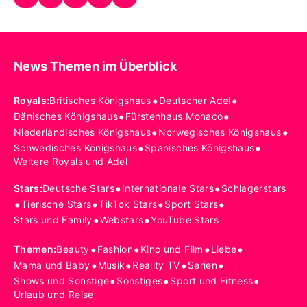
News Themen im Überblick
•
•
Royals
:
Britisches Königshaus
Deutscher Adel
•
•
Dänisches Königshaus
Fürstenhaus Monaco
•
•
Niederländisches Königshaus
Norwegisches Königshaus
•
•
Schwedisches Königshaus
Spanisches Königshaus
Weitere Royals und Adel
•
•
Stars
:
Deutsche Stars
Internationale Stars
Schlagerstars
•
•
•
•
Tierische Stars
TikTok Stars
Sport Stars
•
•
Stars und Family
Webstars
YouTube Stars
•
•
•
•
Themen
:
Beauty
Fashion
Kino und Film
Liebe
•
•
•
•
Mama und Baby
Musik
Reality TV
Serien
•
•
•
Shows und Sonstige
Sonstiges
Sport und Fitness
Urlaub und Reise