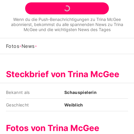
Alle Themen auf Promiflash
Jobs
Wenn du die Push-Benachrichtigungen zu
Trina McGee
abonnierst, bekommst du alle spannenden News zu
Trina
App runterladen
McGee
und die wichtigsten News des Tages
Team
Fotos
News
Redaktionelle Richtlinien
Impressum
Steckbrief von Trina McGee
Datenschutzerklärung
Bekannt als
Schauspielerin
Nutzungsbedingungen
Geschlecht
Weiblich
Utiq verwalten
Fotos von Trina McGee