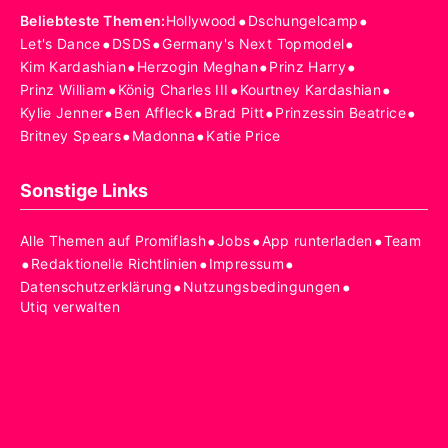
•
•
Beliebteste Themen
:
Hollywood
Dschungelcamp
•
•
•
Let's Dance
DSDS
Germany's Next Topmodel
•
•
•
Kim Kardashian
Herzogin Meghan
Prinz Harry
•
•
•
Prinz William
König Charles III
Kourtney Kardashian
•
•
•
•
Kylie Jenner
Ben Affleck
Brad Pitt
Prinzessin Beatrice
•
•
Britney Spears
Madonna
Katie Price
Sonstige Links
•
•
•
Alle Themen auf Promiflash
Jobs
App runterladen
Team
•
•
•
Redaktionelle Richtlinien
Impressum
•
•
Datenschutzerklärung
Nutzungsbedingungen
Utiq verwalten