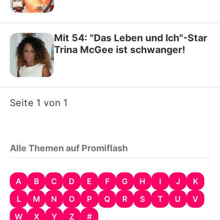
Mit 54: "Das Leben und Ich"-Star
Trina McGee ist schwanger!
Seite 1 von 1
Alle Themen auf Promiflash
A
B
C
D
E
F
G
H
I
J
K
L
M
N
O
P
Q
R
S
T
U
V
W
X
Y
Z
#