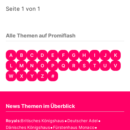
Seite 1 von 1
Alle Themen auf Promiflash
A
B
C
D
E
F
G
H
I
J
K
L
M
N
O
P
Q
R
S
T
U
V
W
X
Y
Z
#
News Themen im Überblick
•
•
Royals
:
Britisches Königshaus
Deutscher Adel
•
•
Dänisches Königshaus
Fürstenhaus Monaco