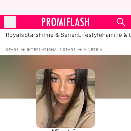
Royals
Stars
Filme & Serien
Lifestyle
Familie & 
STARS
INTERNATIONALE STARS
VINETRIA
Royals
Stars
Filme & Serien
Lifestyle
Familie & Liebe
Promiflash Exklusiv