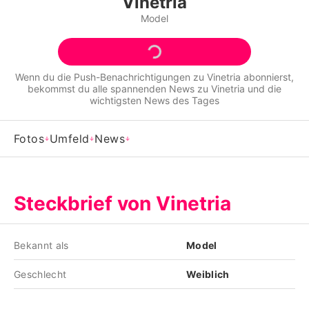
Vinetria
Alle Themen auf Promiflash
Model
Jobs
App runterladen
Wenn du die Push-Benachrichtigungen zu
Vinetria
abonnierst,
bekommst du alle spannenden News zu
Vinetria
und die
Team
wichtigsten News des Tages
Redaktionelle Richtlinien
Fotos
Umfeld
News
Impressum
Datenschutzerklärung
Steckbrief von Vinetria
Nutzungsbedingungen
Utiq verwalten
Bekannt als
Model
Geschlecht
Weiblich