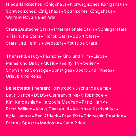
•
•
Niederländisches Königshaus
Norwegisches Königshaus
•
•
Schwedisches Königshaus
Spanisches Königshaus
Weitere Royals und Adel
•
•
Stars
:
Deutsche Stars
Internationale Stars
Schlagerstars
•
•
•
•
Tierische Stars
TikTok Stars
Sport Stars
•
•
Stars und Family
Webstars
YouTube Stars
•
•
•
•
Themen
:
Beauty
Fashion
Kino und Film
Liebe
•
•
•
•
Mama und Baby
Musik
Reality TV
Serien
•
•
•
Shows und Sonstige
Sonstiges
Sport und Fitness
Urlaub und Reise
•
•
Beliebteste Themen
:
Hollywood
Dschungelcamp
•
•
•
Let's Dance
DSDS
Germany's Next Topmodel
•
•
•
Kim Kardashian
Herzogin Meghan
Prinz Harry
•
•
•
Prinz William
König Charles III
Kourtney Kardashian
•
•
•
•
Kylie Jenner
Ben Affleck
Brad Pitt
Prinzessin Beatrice
•
•
Britney Spears
Madonna
Katie Price