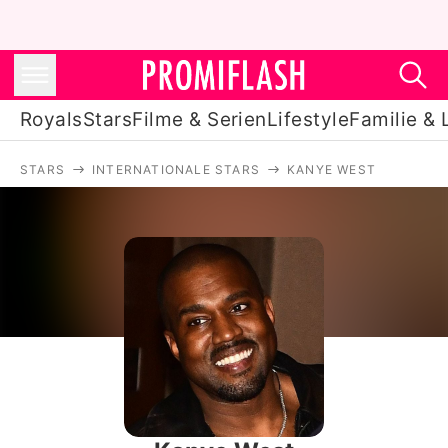
Royals
Stars
Filme & Serien
Lifestyle
Familie & 
STARS
INTERNATIONALE STARS
KANYE WEST
Royals
Stars
Filme & Serien
Lifestyle
Familie & Liebe
Promiflash Exklusiv