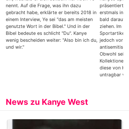
nennt. Auf die Frage, was ihn dazu
präsentierte
gebracht habe, erklärte er bereits 2018 in
erstmals in d
einem Interview, Ye sei "das am meisten
bald darauf 
genutzte Wort in der Bibel." Und in der
ziehen. Im O
Bibel bedeute es schlicht "Du". Kanye
Sportartikelh
wenig bescheiden weiter: "Also bin ich du,
jedoch vorze
und wir."
antisemitisch
Obwohl sein 
Kollektionen 
diese von Kri
untragbar ver
News zu Kanye West