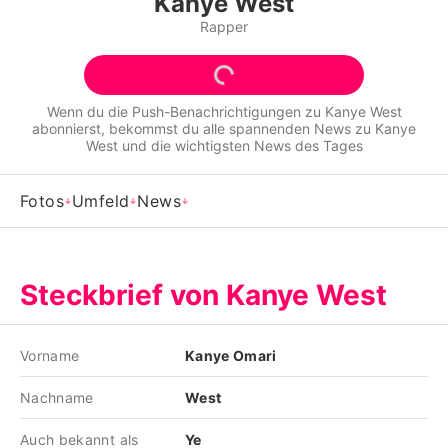
Kanye West
Alle Themen auf Promiflash
Rapper
Jobs
App runterladen
Wenn du die Push-Benachrichtigungen zu
Kanye West
abonnierst, bekommst du alle spannenden News zu
Kanye
Team
West
und die wichtigsten News des Tages
Redaktionelle Richtlinien
Fotos
Umfeld
News
Impressum
Datenschutzerklärung
Steckbrief von Kanye West
Nutzungsbedingungen
Utiq verwalten
Vorname
Kanye Omari
Nachname
West
Auch bekannt als
Ye