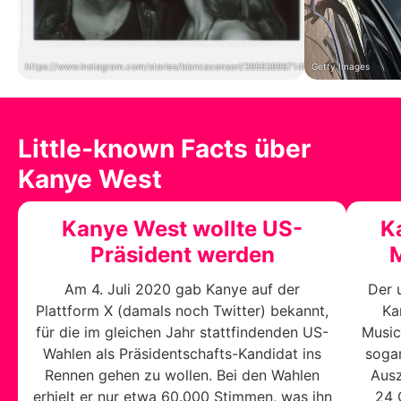
https://www.instagram.com/stories/biancacensori/3956389671490206465/
Getty Images
Little-known Facts über
Kanye West
Kanye West wollte US-
K
Präsident werden
Am 4. Juli 2020 gab Kanye auf der
Der 
Plattform X (damals noch Twitter) bekannt,
Ka
für die im gleichen Jahr stattfindenden US-
Music
Wahlen als Präsidentschafts-Kandidat ins
soga
Rennen gehen zu wollen. Bei den Wahlen
Ausz
erhielt er nur etwa 60.000 Stimmen, was ihn
24 