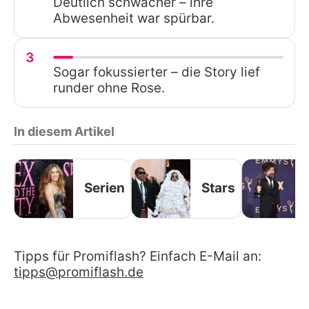
Deutlich schwächer – ihre
Abwesenheit war spürbar.
3
Sogar fokussierter – die Story lief
runder ohne Rose.
In diesem Artikel
Serien
Stars
Tipps für Promiflash? Einfach E-Mail an:
tipps@promiflash.de