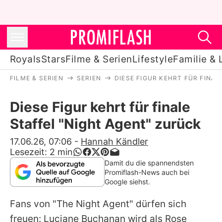
Royals
Stars
Filme & Serien
Lifestyle
Familie & 
FILME & SERIEN
SERIEN
DIESE FIGUR KEHRT FÜR FINA
Royals
Diese Figur kehrt für finale
Stars
Staffel "Night Agent" zurück
Filme & Serien
17.06.26, 07:06
-
Hannah Kändler
Lesezeit:
2
min
Lifestyle
Damit du die spannendsten
Promiflash-News auch bei
Familie & Liebe
Google siehst.
Promiflash Exklusiv
Fans von "The Night Agent" dürfen sich
freuen: Luciane Buchanan wird als Rose