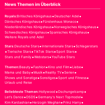
News Themen im Überblick
•
•
Royals
:
Britisches Königshaus
Deutscher Adel
•
•
Dänisches Königshaus
Fürstenhaus Monaco
•
•
Niederländisches Königshaus
Norwegisches Königshaus
•
•
Schwedisches Königshaus
Spanisches Königshaus
Weitere Royals und Adel
•
•
Stars
:
Deutsche Stars
Internationale Stars
Schlagerstars
•
•
•
•
Tierische Stars
TikTok Stars
Sport Stars
•
•
Stars und Family
Webstars
YouTube Stars
•
•
•
•
Themen
:
Beauty
Fashion
Kino und Film
Liebe
•
•
•
•
Mama und Baby
Musik
Reality TV
Serien
•
•
•
Shows und Sonstige
Sonstiges
Sport und Fitness
Urlaub und Reise
•
•
Beliebteste Themen
:
Hollywood
Dschungelcamp
•
•
•
Let's Dance
DSDS
Germany's Next Topmodel
•
•
•
Kim Kardashian
Herzogin Meghan
Prinz Harry