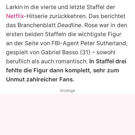
Alle Themen auf Promiflash
Larkin in die vierte und letzte Staffel der
Netflix
-Hitserie zurückkehren. Das berichtet
Jobs
das Branchenblatt
Deadline
. Rose war in den
App runterladen
ersten beiden Staffeln die wichtigste Figur
Team
an der Seite von FBI-Agent Peter Sutherland,
gespielt von
Gabriel Basso
(31) – sowohl
Redaktionelle Richtlinien
beruflich als auch romantisch.
In Staffel drei
Impressum
fehlte die Figur dann komplett, sehr zum
Unmut zahlreicher Fans.
Datenschutzerklärung
Anzeige
Nutzungsbedingungen
Utiq verwalten