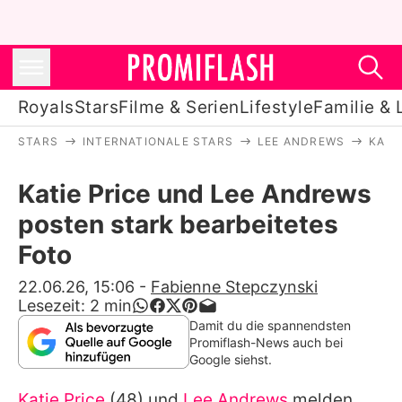
Royals
Stars
Filme & Serien
Lifestyle
Familie & 
STARS
INTERNATIONALE STARS
LEE ANDREWS
KATI
Royals
Katie Price und Lee Andrews
Stars
posten stark bearbeitetes
Filme & Serien
Foto
Lifestyle
22.06.26, 15:06
-
Fabienne Stepczynski
Lesezeit:
2
min
Familie & Liebe
Damit du die spannendsten
Promiflash-News auch bei
Promiflash Exklusiv
Google siehst.
Katie Price
(48) und
Lee Andrews
melden