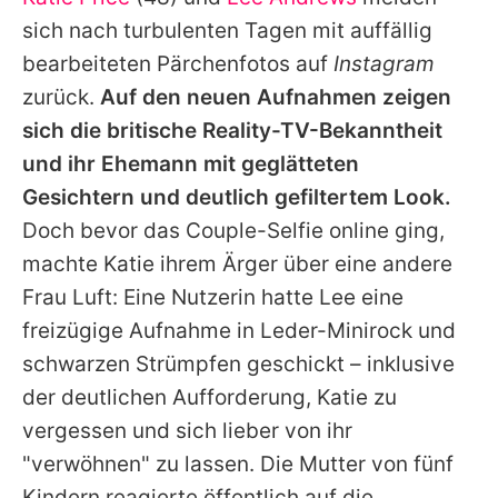
Alle Themen auf Promiflash
sich nach turbulenten Tagen mit auffällig
Jobs
bearbeiteten Pärchenfotos auf
Instagram
zurück.
Auf den neuen Aufnahmen zeigen
App runterladen
sich die britische Reality-TV-Bekanntheit
Team
und ihr Ehemann mit geglätteten
Gesichtern und deutlich gefiltertem Look.
Redaktionelle Richtlinien
Doch bevor das Couple-Selfie online ging,
Impressum
machte
Katie
ihrem Ärger über eine andere
Frau Luft: Eine Nutzerin hatte
Lee
eine
Datenschutzerklärung
freizügige Aufnahme in Leder-Minirock und
Nutzungsbedingungen
schwarzen Strümpfen geschickt – inklusive
Utiq verwalten
der deutlichen Aufforderung,
Katie
zu
vergessen und sich lieber von ihr
"verwöhnen" zu lassen. Die Mutter von fünf
Kindern reagierte öffentlich auf die