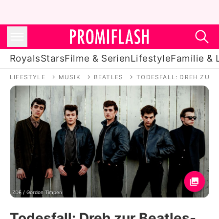
Royals
Stars
Filme & Serien
Lifestyle
Familie & 
LIFESTYLE
MUSIK
BEATLES
TODESFALL: DREH ZUR 
Royals
Stars
Filme & Serien
Lifestyle
Familie & Liebe
Promiflash Exklusiv
ZDF / Gordon Timpen
Todesfall: Dreh zur Beatles-