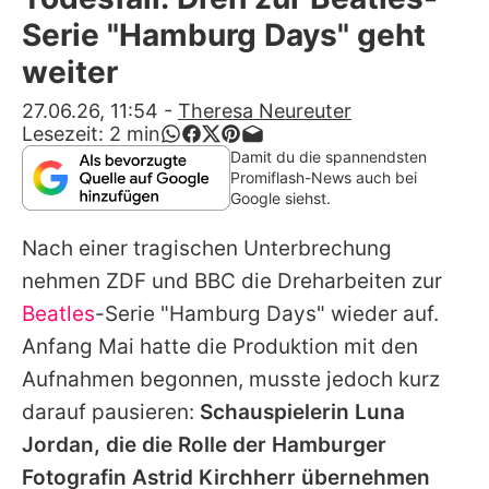
Alle Themen auf Promiflash
Serie "Hamburg Days" geht
Jobs
weiter
App runterladen
27.06.26, 11:54
-
Theresa Neureuter
Lesezeit:
2
min
Team
Damit du die spannendsten
Promiflash-News auch bei
Redaktionelle Richtlinien
Google siehst.
Nach einer tragischen Unterbrechung
Impressum
nehmen ZDF und BBC die Dreharbeiten zur
Datenschutzerklärung
Beatles
-Serie "Hamburg Days" wieder auf.
Nutzungsbedingungen
Anfang Mai hatte die Produktion mit den
Aufnahmen begonnen, musste jedoch kurz
Utiq verwalten
darauf pausieren:
Schauspielerin
Luna
Jordan
, die die Rolle der Hamburger
Fotografin Astrid Kirchherr übernehmen