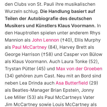
den Clubs von St. Pauli ihre musikalischen
Wurzeln schlug.
Die Handlung basiert auf
Teilen der Autobiografie des deutschen
Musikers und Künstlers Klaus Voormann.
In
den Hauptrollen spielen unter anderem Rhys
Mannion als
John Lennon
(†40), Ellis Murphy
als
Paul McCartney
(84), Harvey Brett als
George Harrison
(†58) und Casper von Bülow
als Klaus Voormann. Auch
Laura Tonke
(52),
Trystan Pütter
(45) und
Max von der Groeben
(34) gehören zum Cast. Neu mit an Bord sind
neben Lea Drinda auch
Asa Butterfield
(29)
als
Beatles
-Manager Brian Epstein,
Jonny
Lee Miller
(53) als
Paul McCartneys
Vater
Jim McCartney sowie Louis McCartney als