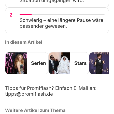
Situation umgegangen wird.
2
Schwierig – eine längere Pause wäre
passender gewesen.
In diesem Artikel
Serien
Stars
Tipps für Promiflash? Einfach E-Mail an:
tipps@promiflash.de
Weitere Artikel zum Thema