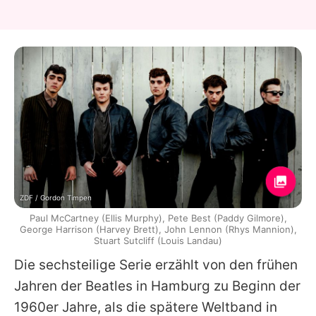
ZDF / Gordon Timpen
Paul McCartney (Ellis Murphy), Pete Best (Paddy Gilmore),
George Harrison (Harvey Brett), John Lennon (Rhys Mannion),
Stuart Sutcliff (Louis Landau)
Die sechsteilige Serie erzählt von den frühen
Jahren der
Beatles
in Hamburg zu Beginn der
1960er Jahre, als die spätere Weltband in