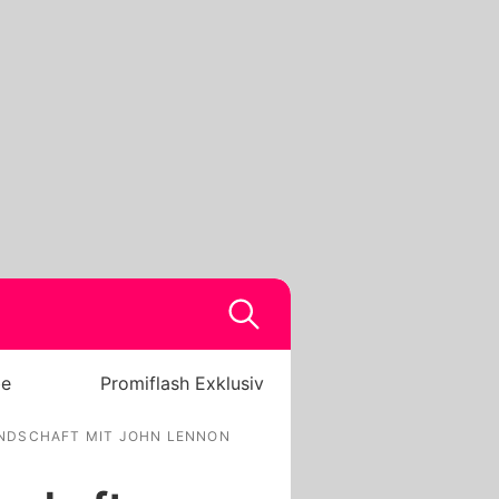
be
Promiflash Exklusiv
NDSCHAFT MIT JOHN LENNON