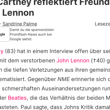
artney reflektiert Freun
Filme & Serien
n Lennon
Lifestyle
-
Sandrine Palme
Leseze
Familie & Liebe
Damit du die spannendsten
Promiflash-News auch bei
Google siehst.
Promiflash Exklusiv
ey
(83) hat in einem Interview offen über se
Alle Themen auf Promiflash
mit dem verstorbenen
John Lennon
(†40) g
Jobs
h die tiefen Verletzungen aus ihren gemei
App runterladen
hematisiert. Gegenüber
NME
erinnerte sich 
Team
e schmerzhaften Auseinandersetzungen ru
der
Beatles
, die das Verhältnis der beiden 
Redaktionelle Richtlinien
asteten.
Paul
sagte, dass
Johns
Kritik dama
Impressum