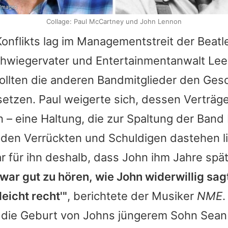
 Images
Collage: Paul McCartney und John Lennon
onflikts lag im Managementstreit der
Beatl
hwiegervater und Entertainmentanwalt Le
ollten die anderen Bandmitglieder den Ge
nsetzen.
Paul
weigerte sich, dessen Verträg
 – eine Haltung, die zur Spaltung der Band
s den Verrückten und Schuldigen dastehen l
 für ihn deshalb, dass
John
ihm Jahre spät
 war gut zu hören, wie
John
widerwillig sagt
leicht recht'"
, berichtete der Musiker
NME
 die Geburt von
Johns
jüngerem Sohn
Sean