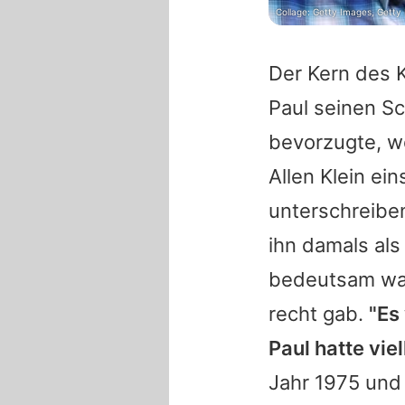
Collage: Getty Images, Getty
Der Kern des K
Paul
seinen Sc
bevorzugte, w
Allen Klein ei
unterschreiben
ihn damals al
bedeutsam war
recht gab.
"Es
Paul
hatte viel
Jahr 1975 und