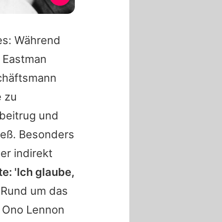
es
: Während
e Eastman
schäftsmann
e zu
 beitrug und
ieß. Besonders
er indirekt
e: 'Ich glaube,
. Rund um das
 Ono Lennon