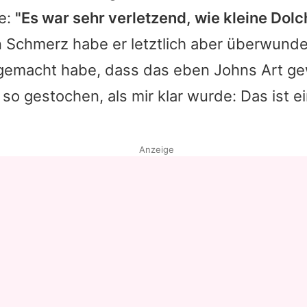
e:
"Es war sehr verletzend, wie kleine Dolch
Datenschutzerklärung
Schmerz habe er letztlich aber überwunde
Nutzungsbedingungen
gemacht habe, dass das eben
Johns
Art ge
Utiq verwalten
 so gestochen, als mir klar wurde: Das ist 
Anzeige