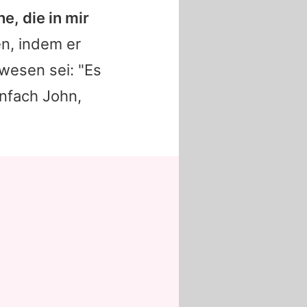
e, die in mir
n, indem er
wesen sei: "Es
einfach
John
,