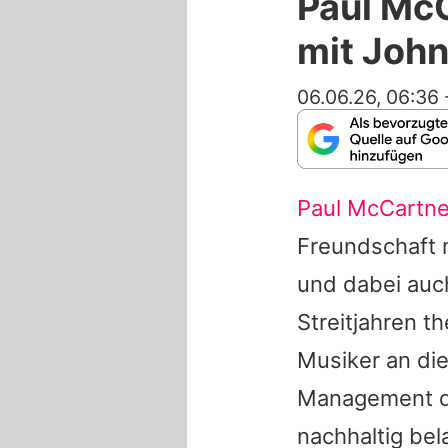
Paul McC
mit Joh
06.06.26, 06:36
Paul McCartn
Freundschaft 
und dabei auc
Streitjahren t
Musiker an di
Management 
nachhaltig bel