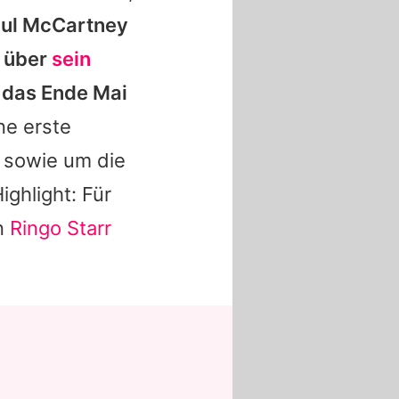
ul McCartney
k über
sein
 das Ende Mai
ne erste
 sowie um die
ghlight: Für
n
Ringo Starr