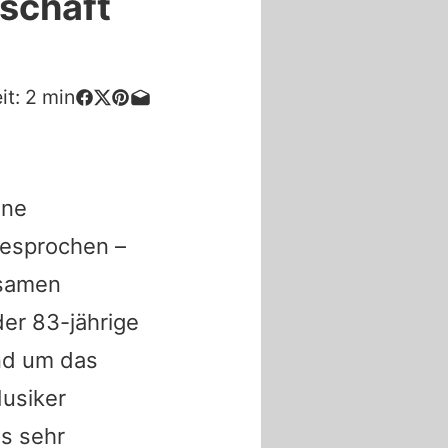
dschaft
it:
2
min
ine
esprochen –
nsamen
der 83-jährige
nd um das
Musiker
ls sehr