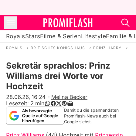
Royals
Stars
Filme & Serien
Lifestyle
Familie & 
ROYALS
BRITISCHES KÖNIGSHAUS
PRINZ HARRY
SE
Royals
Sekretär sprachlos: Prinz
Stars
Williams drei Worte vor
Filme & Serien
Hochzeit
Lifestyle
28.06.26, 16:24
-
Melina Becker
Lesezeit:
2
min
Familie & Liebe
Damit du die spannendsten
Promiflash-News auch bei
Promiflash Exklusiv
Google siehst.
Prinz Williams
(44) Hochzeit mit
Prinzessin