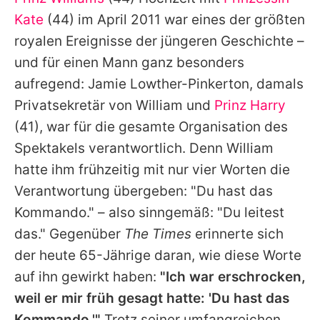
Alle Themen auf Promiflash
Kate
(44) im April 2011 war eines der größten
Jobs
royalen Ereignisse der jüngeren Geschichte –
und für einen Mann ganz besonders
App runterladen
aufregend: Jamie Lowther-Pinkerton, damals
Team
Privatsekretär von
William
und
Prinz Harry
(41), war für die gesamte Organisation des
Redaktionelle Richtlinien
Spektakels verantwortlich. Denn
William
Impressum
hatte ihm frühzeitig mit nur vier Worten die
Verantwortung übergeben: "Du hast das
Datenschutzerklärung
Kommando." – also sinngemäß: "Du leitest
Nutzungsbedingungen
das." Gegenüber
The Times
erinnerte sich
Utiq verwalten
der heute 65-Jährige daran, wie diese Worte
auf ihn gewirkt haben:
"Ich war erschrocken,
weil er mir früh gesagt hatte: 'Du hast das
Kommando.'"
Trotz seiner umfangreichen