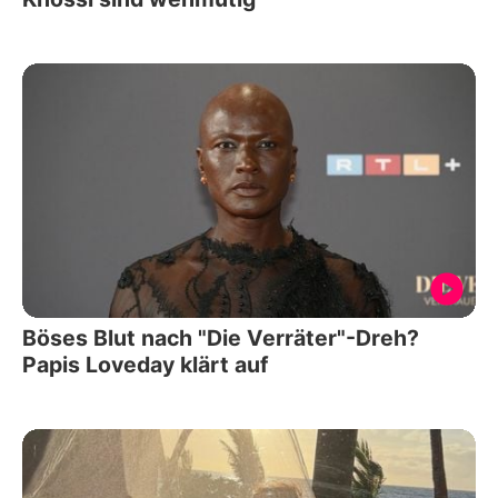
Böses Blut nach "Die Verräter"-Dreh?
Papis Loveday klärt auf