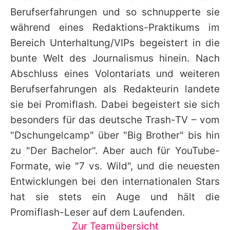
Alle Themen auf Promiflash
Berufserfahrungen und so schnupperte sie
während eines Redaktions-Praktikums im
Jobs
Bereich Unterhaltung/VIPs begeistert in die
App runterladen
bunte Welt des Journalismus hinein. Nach
Team
Abschluss eines Volontariats und weiteren
Berufserfahrungen als Redakteurin landete
Redaktionelle Richtlinien
sie bei Promiflash. Dabei begeistert sie sich
Impressum
besonders für das deutsche Trash-TV – vom
"Dschungelcamp" über "Big Brother" bis hin
Datenschutzerklärung
zu "Der Bachelor". Aber auch für YouTube-
Nutzungsbedingungen
Formate, wie "7 vs. Wild", und die neuesten
Entwicklungen bei den internationalen Stars
Utiq verwalten
hat sie stets ein Auge und hält die
Promiflash-Leser auf dem Laufenden.
Zur Teamübersicht