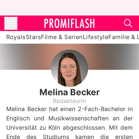
Royals
Stars
Filme & Serien
Lifestyle
Familie & 
Royals
Stars
Filme & Serien
Melina Becker
Lifestyle
Redakteurin
Melina Becker hat einen 2-Fach-Bachelor in
Familie & Liebe
Englisch und Musikwissenschaften an der
Promiflash Exklusiv
Universität zu Köln abgeschlossen. Mit dem
Ende des Studiums kamen die ersten