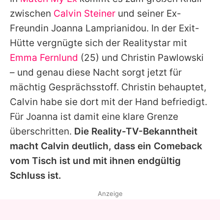
Alle Themen auf Promiflash
zwischen
Calvin Steiner
und seiner Ex-
Jobs
Freundin
Joanna Lamprianidou
. In der Exit-
Hütte vergnügte sich der Realitystar mit
App runterladen
Emma Fernlund
(25) und
Christin Pawlowski
Team
– und genau diese Nacht sorgt jetzt für
mächtig Gesprächsstoff.
Christin
behauptet,
Redaktionelle Richtlinien
Calvin
habe sie dort mit der Hand befriedigt.
Impressum
Für
Joanna
ist damit eine klare Grenze
überschritten.
Die Reality-TV-Bekanntheit
Datenschutzerklärung
macht
Calvin
deutlich, dass ein Comeback
Nutzungsbedingungen
vom Tisch ist und mit ihnen endgültig
Utiq verwalten
Schluss ist.
Anzeige