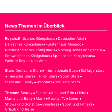
News Themen im Überblick
•
•
Royals
:
Britisches Königshaus
Deutscher Adel
•
•
Dänisches Königshaus
Fürstenhaus Monaco
•
•
Niederländisches Königshaus
Norwegisches Königshaus
•
•
Schwedisches Königshaus
Spanisches Königshaus
Weitere Royals und Adel
•
•
Stars
:
Deutsche Stars
Internationale Stars
Schlagerstars
•
•
•
•
Tierische Stars
TikTok Stars
Sport Stars
•
•
Stars und Family
Webstars
YouTube Stars
•
•
•
•
Themen
:
Beauty
Fashion
Kino und Film
Liebe
•
•
•
•
Mama und Baby
Musik
Reality TV
Serien
•
•
•
Shows und Sonstige
Sonstiges
Sport und Fitness
Urlaub und Reise