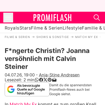
Royals
Stars
Filme & Serien
Lifestyle
Familie & 
FILME & SERIEN
SHOWS & SONSTIGE
MATCH MY EX
Royals
F*ngerte Christin? Joanna
Stars
versöhnlich mit Calvin
Filme & Serien
Steiner
Lifestyle
04.07.26, 19:00
-
Anja-Stine Andresen
Lesezeit:
2
min
Familie & Liebe
Damit du die spannendsten
Promiflash-News auch bei
Promiflash Exklusiv
Google siehst.
In
Match My Ex
kommt es zum großen Knall