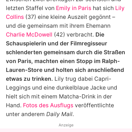
Alle Themen auf Promiflash
letzten Staffel von
Emily in Paris
hat sich
Lily
Jobs
Collins
(37) eine kleine Auszeit gegönnt –
und die gemeinsam mit ihrem Ehemann
App runterladen
Charlie McDowell
(42) verbracht.
Die
Team
Schauspielerin und der Filmregisseur
schlenderten gemeinsam durch die Straßen
Redaktionelle Richtlinien
von Paris, machten einen Stopp im Ralph-
Impressum
Lauren-Store und holten sich anschließend
etwas zu trinken.
Lily
trug dabei Capri-
Datenschutzerklärung
Leggings und eine dunkelblaue Jacke und
Nutzungsbedingungen
hielt sich mit einem Matcha-Drink in der
Utiq verwalten
Hand.
Fotos des Ausflugs
veröffentlichte
unter anderem
Daily Mail
.
Anzeige