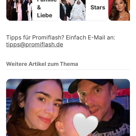
&
Stars
Liebe
Tipps für Promiflash? Einfach E-Mail an:
tipps@promiflash.de
Weitere Artikel zum Thema