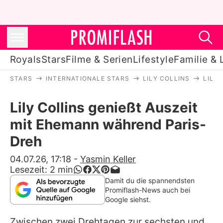
Royals
Stars
Filme & Serien
Lifestyle
Familie & 
STARS
INTERNATIONALE STARS
LILY COLLINS
LILY
Royals
Lily Collins genießt Auszeit
Stars
mit Ehemann während Paris-
Filme & Serien
Dreh
Lifestyle
04.07.26, 17:18
-
Yasmin Keller
Lesezeit:
2
min
Familie & Liebe
Damit du die spannendsten
Promiflash-News auch bei
Promiflash Exklusiv
Google siehst.
Zwischen zwei Drehtagen zur sechsten und