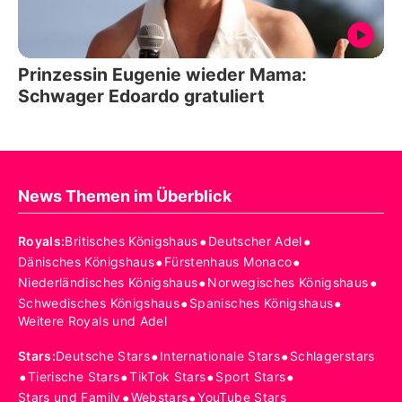
Prinzessin Eugenie wieder Mama:
Schwager Edoardo gratuliert
News Themen im Überblick
•
•
Royals
:
Britisches Königshaus
Deutscher Adel
•
•
Dänisches Königshaus
Fürstenhaus Monaco
•
•
Niederländisches Königshaus
Norwegisches Königshaus
•
•
Schwedisches Königshaus
Spanisches Königshaus
Weitere Royals und Adel
•
•
Stars
:
Deutsche Stars
Internationale Stars
Schlagerstars
•
•
•
•
Tierische Stars
TikTok Stars
Sport Stars
•
•
Stars und Family
Webstars
YouTube Stars