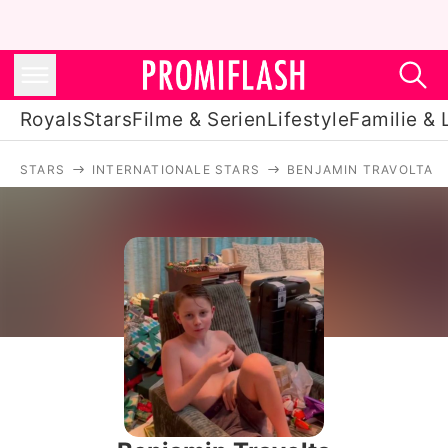
Royals
Stars
Filme & Serien
Lifestyle
Familie & 
STARS
INTERNATIONALE STARS
BENJAMIN TRAVOLTA
Royals
Stars
Filme & Serien
Lifestyle
Familie & Liebe
Promiflash Exklusiv