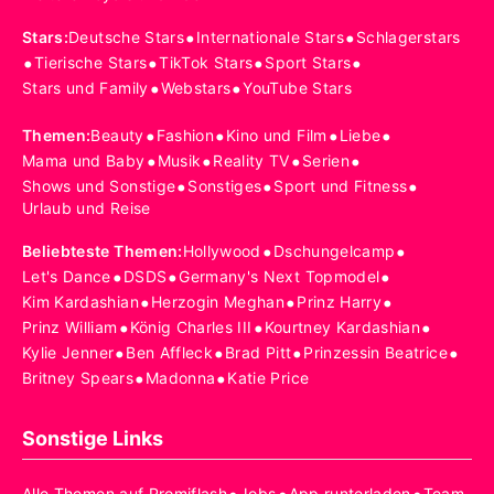
•
•
Stars
:
Deutsche Stars
Internationale Stars
Schlagerstars
•
•
•
•
Tierische Stars
TikTok Stars
Sport Stars
•
•
Stars und Family
Webstars
YouTube Stars
•
•
•
•
Themen
:
Beauty
Fashion
Kino und Film
Liebe
•
•
•
•
Mama und Baby
Musik
Reality TV
Serien
•
•
•
Shows und Sonstige
Sonstiges
Sport und Fitness
Urlaub und Reise
•
•
Beliebteste Themen
:
Hollywood
Dschungelcamp
•
•
•
Let's Dance
DSDS
Germany's Next Topmodel
•
•
•
Kim Kardashian
Herzogin Meghan
Prinz Harry
•
•
•
Prinz William
König Charles III
Kourtney Kardashian
•
•
•
•
Kylie Jenner
Ben Affleck
Brad Pitt
Prinzessin Beatrice
•
•
Britney Spears
Madonna
Katie Price
Sonstige Links
Alle Themen auf Promiflash
Jobs
App runterladen
Team