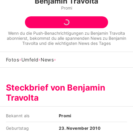
Benjamin Travolta
Alle Themen auf Promiflash
Promi
Jobs
App runterladen
Wenn du die Push-Benachrichtigungen zu
Benjamin Travolta
abonnierst, bekommst du alle spannenden News zu
Benjamin
Team
Travolta
und die wichtigsten News des Tages
Redaktionelle Richtlinien
Fotos
Umfeld
News
Impressum
Datenschutzerklärung
Steckbrief von Benjamin
Nutzungsbedingungen
Travolta
Utiq verwalten
Bekannt als
Promi
Geburtstag
23. November 2010