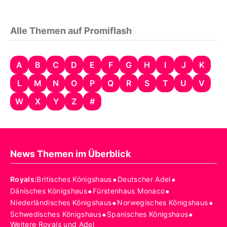
Alle Themen auf Promiflash
A
B
C
D
E
F
G
H
I
J
K
L
M
N
O
P
Q
R
S
T
U
V
W
X
Y
Z
#
News Themen im Überblick
•
•
Royals
:
Britisches Königshaus
Deutscher Adel
•
•
Dänisches Königshaus
Fürstenhaus Monaco
•
•
Niederländisches Königshaus
Norwegisches Königshaus
•
•
Schwedisches Königshaus
Spanisches Königshaus
Weitere Royals und Adel