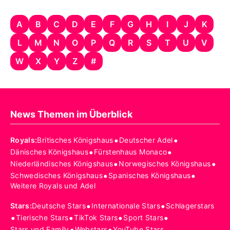
A
B
C
D
E
F
G
H
I
J
K
L
M
N
O
P
Q
R
S
T
U
V
W
X
Y
Z
#
News Themen im Überblick
•
•
Royals
:
Britisches Königshaus
Deutscher Adel
•
•
Dänisches Königshaus
Fürstenhaus Monaco
•
•
Niederländisches Königshaus
Norwegisches Königshaus
•
•
Schwedisches Königshaus
Spanisches Königshaus
Weitere Royals und Adel
•
•
Stars
:
Deutsche Stars
Internationale Stars
Schlagerstars
•
•
•
•
Tierische Stars
TikTok Stars
Sport Stars
•
•
Stars und Family
Webstars
YouTube Stars