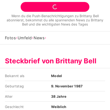
Alle Themen auf Promiflash
Jobs
Wenn du die Push-Benachrichtigungen zu
Brittany Bell
abonnierst, bekommst du alle spannenden News zu
Brittany
App runterladen
Bell
und die wichtigsten News des Tages
Team
Fotos
Umfeld
News
Redaktionelle Richtlinien
Impressum
Steckbrief von Brittany Bell
Datenschutzerklärung
Bekannt als
Model
Nutzungsbedingungen
Geburtstag
9. November 1987
Utiq verwalten
Alter
38 Jahre
Geschlecht
Weiblich