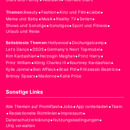
•
•
•
•
Themen
:
Beauty
Fashion
Kino und Film
Liebe
•
•
•
•
Mama und Baby
Musik
Reality TV
Serien
•
•
•
Shows und Sonstige
Sonstiges
Sport und Fitness
Urlaub und Reise
•
•
Beliebteste Themen
:
Hollywood
Dschungelcamp
•
•
•
Let's Dance
DSDS
Germany's Next Topmodel
•
•
•
Kim Kardashian
Herzogin Meghan
Prinz Harry
•
•
•
Prinz William
König Charles III
Kourtney Kardashian
•
•
•
•
Kylie Jenner
Ben Affleck
Brad Pitt
Prinzessin Beatrice
•
•
Britney Spears
Madonna
Katie Price
Sonstige Links
•
•
•
Alle Themen auf Promiflash
Jobs
App runterladen
Team
•
•
•
Redaktionelle Richtlinien
Impressum
•
•
Datenschutzerklärung
Nutzungsbedingungen
Utiq verwalten