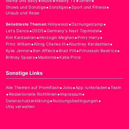
•
•
•
•
Mama und Baby
Musik
Reality TV
Serien
•
•
•
Shows und Sonstige
Sonstiges
Sport und Fitness
Urlaub und Reise
•
•
Beliebteste Themen
:
Hollywood
Dschungelcamp
•
•
•
Let's Dance
DSDS
Germany's Next Topmodel
•
•
•
Kim Kardashian
Herzogin Meghan
Prinz Harry
•
•
•
Prinz William
König Charles III
Kourtney Kardashian
•
•
•
•
Kylie Jenner
Ben Affleck
Brad Pitt
Prinzessin Beatrice
•
•
Britney Spears
Madonna
Katie Price
Sonstige Links
•
•
•
Alle Themen auf Promiflash
Jobs
App runterladen
Team
•
•
•
Redaktionelle Richtlinien
Impressum
•
•
Datenschutzerklärung
Nutzungsbedingungen
Utiq verwalten