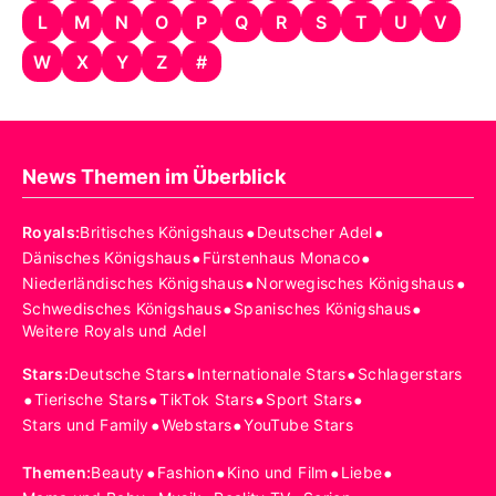
L
M
N
O
P
Q
R
S
T
U
V
W
X
Y
Z
#
News Themen im Überblick
•
•
Royals
:
Britisches Königshaus
Deutscher Adel
•
•
Dänisches Königshaus
Fürstenhaus Monaco
•
•
Niederländisches Königshaus
Norwegisches Königshaus
•
•
Schwedisches Königshaus
Spanisches Königshaus
Weitere Royals und Adel
•
•
Stars
:
Deutsche Stars
Internationale Stars
Schlagerstars
•
•
•
•
Tierische Stars
TikTok Stars
Sport Stars
•
•
Stars und Family
Webstars
YouTube Stars
•
•
•
•
Themen
:
Beauty
Fashion
Kino und Film
Liebe