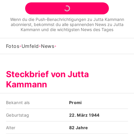
Alle Themen auf Promiflash
Jobs
Wenn du die Push-Benachrichtigungen zu
Jutta Kammann
abonnierst, bekommst du alle spannenden News zu
Jutta
App runterladen
Kammann
und die wichtigsten News des Tages
Team
Fotos
Umfeld
News
Redaktionelle Richtlinien
Impressum
Steckbrief von Jutta
Datenschutzerklärung
Kammann
Nutzungsbedingungen
Bekannt als
Promi
Utiq verwalten
Geburtstag
22. März 1944
Alter
82 Jahre