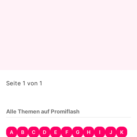
Seite 1 von 1
Alle Themen auf Promiflash
A
B
C
D
E
F
G
H
I
J
K