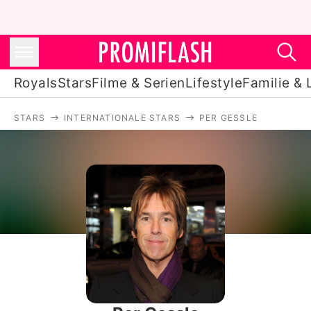
Royals
Stars
Filme & Serien
Lifestyle
Familie & 
STARS
INTERNATIONALE STARS
PER GESSLE
Royals
Stars
Filme & Serien
Lifestyle
Familie & Liebe
Promiflash Exklusiv