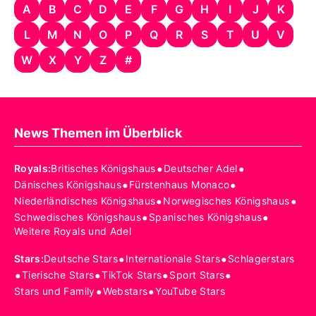
A
B
C
D
E
F
G
H
I
J
K
L
M
N
O
P
Q
R
S
T
U
V
W
X
Y
Z
#
News Themen im Überblick
•
•
Royals
:
Britisches Königshaus
Deutscher Adel
•
•
Dänisches Königshaus
Fürstenhaus Monaco
•
•
Niederländisches Königshaus
Norwegisches Königshaus
•
•
Schwedisches Königshaus
Spanisches Königshaus
Weitere Royals und Adel
•
•
Stars
:
Deutsche Stars
Internationale Stars
Schlagerstars
•
•
•
•
Tierische Stars
TikTok Stars
Sport Stars
•
•
Stars und Family
Webstars
YouTube Stars