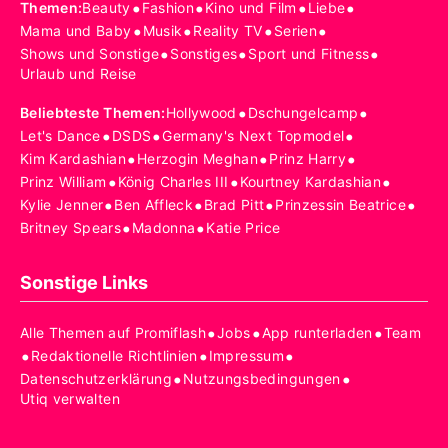
•
•
•
•
Themen
:
Beauty
Fashion
Kino und Film
Liebe
•
•
•
•
Mama und Baby
Musik
Reality TV
Serien
•
•
•
Shows und Sonstige
Sonstiges
Sport und Fitness
Urlaub und Reise
•
•
Beliebteste Themen
:
Hollywood
Dschungelcamp
•
•
•
Let's Dance
DSDS
Germany's Next Topmodel
•
•
•
Kim Kardashian
Herzogin Meghan
Prinz Harry
•
•
•
Prinz William
König Charles III
Kourtney Kardashian
•
•
•
•
Kylie Jenner
Ben Affleck
Brad Pitt
Prinzessin Beatrice
•
•
Britney Spears
Madonna
Katie Price
Sonstige Links
•
•
•
Alle Themen auf Promiflash
Jobs
App runterladen
Team
•
•
•
Redaktionelle Richtlinien
Impressum
•
•
Datenschutzerklärung
Nutzungsbedingungen
Utiq verwalten