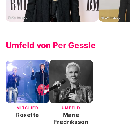
Getty Images
Getty Images
Umfeld von Per Gessle
MITGLIED
UMFELD
Roxette
Marie
Fredriksson