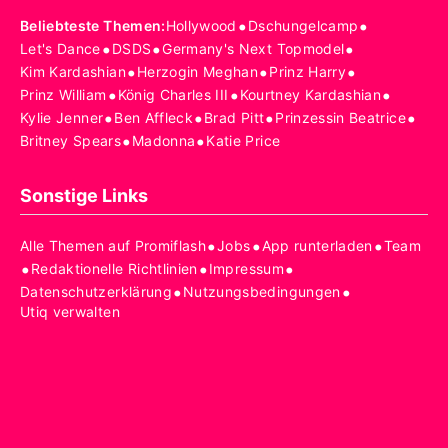
•
•
Beliebteste Themen
:
Hollywood
Dschungelcamp
•
•
•
Let's Dance
DSDS
Germany's Next Topmodel
•
•
•
Kim Kardashian
Herzogin Meghan
Prinz Harry
•
•
•
Prinz William
König Charles III
Kourtney Kardashian
•
•
•
•
Kylie Jenner
Ben Affleck
Brad Pitt
Prinzessin Beatrice
•
•
Britney Spears
Madonna
Katie Price
Sonstige Links
•
•
•
Alle Themen auf Promiflash
Jobs
App runterladen
Team
•
•
•
Redaktionelle Richtlinien
Impressum
•
•
Datenschutzerklärung
Nutzungsbedingungen
Utiq verwalten