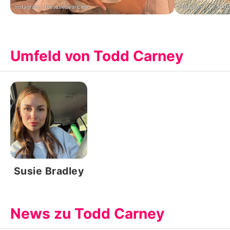
Instagram / thesusiepearlclinic
Instagram / C7_NAG
Umfeld von Todd Carney
Susie Bradley
News zu Todd Carney