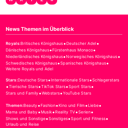
News Themen im Überblick
•
•
Royals
:
Britisches Königshaus
Deutscher Adel
•
•
Dänisches Königshaus
Fürstenhaus Monaco
•
•
Niederländisches Königshaus
Norwegisches Königshaus
•
•
Schwedisches Königshaus
Spanisches Königshaus
Weitere Royals und Adel
•
•
Stars
:
Deutsche Stars
Internationale Stars
Schlagerstars
•
•
•
•
Tierische Stars
TikTok Stars
Sport Stars
•
•
Stars und Family
Webstars
YouTube Stars
•
•
•
•
Themen
:
Beauty
Fashion
Kino und Film
Liebe
•
•
•
•
Mama und Baby
Musik
Reality TV
Serien
•
•
•
Shows und Sonstige
Sonstiges
Sport und Fitness
Urlaub und Reise