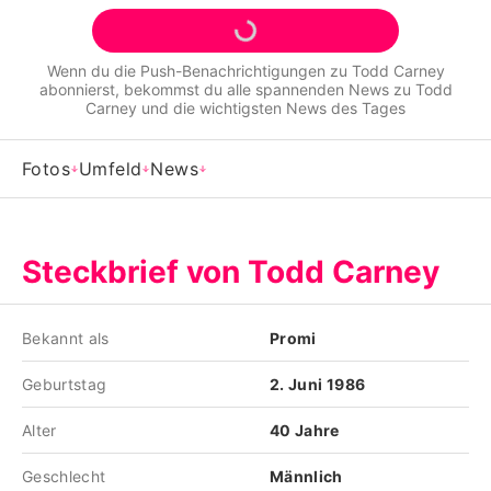
Alle Themen auf Promiflash
Jobs
Wenn du die Push-Benachrichtigungen zu
Todd Carney
abonnierst, bekommst du alle spannenden News zu
Todd
App runterladen
Carney
und die wichtigsten News des Tages
Team
Fotos
Umfeld
News
Redaktionelle Richtlinien
Impressum
Steckbrief von Todd Carney
Datenschutzerklärung
Bekannt als
Promi
Nutzungsbedingungen
Geburtstag
2. Juni 1986
Utiq verwalten
Alter
40 Jahre
Geschlecht
Männlich