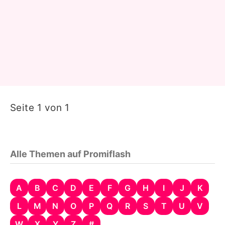
Seite 1 von 1
Alle Themen auf Promiflash
A
B
C
D
E
F
G
H
I
J
K
L
M
N
O
P
Q
R
S
T
U
V
W
X
Y
Z
#