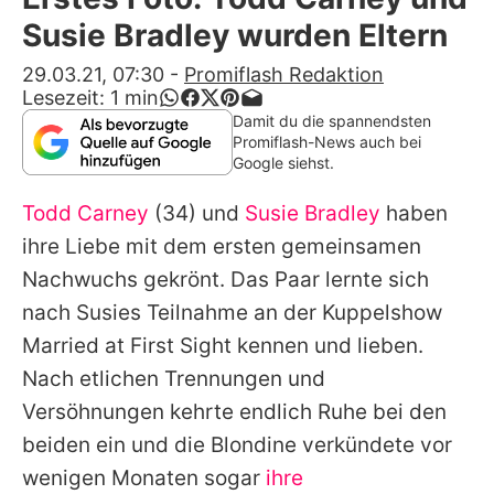
Alle Themen auf Promiflash
Susie Bradley wurden Eltern
Jobs
29.03.21, 07:30
-
Promiflash Redaktion
Lesezeit:
1
min
App runterladen
Damit du die spannendsten
Promiflash-News auch bei
Team
Google siehst.
Redaktionelle Richtlinien
Todd Carney
(34) und
Susie Bradley
haben
ihre Liebe mit dem ersten gemeinsamen
Impressum
Nachwuchs gekrönt. Das Paar lernte sich
Datenschutzerklärung
nach Susies Teilnahme an der Kuppelshow
Married at First Sight
kennen und lieben.
Nutzungsbedingungen
Nach etlichen Trennungen und
Utiq verwalten
Versöhnungen kehrte endlich Ruhe bei den
beiden ein und die Blondine verkündete vor
wenigen Monaten sogar
ihre