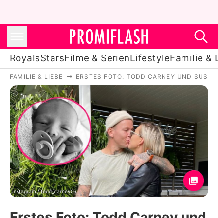
Royals
Stars
Filme & Serien
Lifestyle
Familie & 
FAMILIE & LIEBE
ERSTES FOTO: TODD CARNEY UND SUSIE
Royals
Stars
Filme & Serien
Lifestyle
Familie & Liebe
Promiflash Exklusiv
Instagram / todd_carney06
Erstes Foto: Todd Carney und