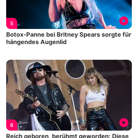
5
Botox-Panne bei Britney Spears sorgte für
hängendes Augenlid
6
Reich geboren, berühmt geworden: Diese