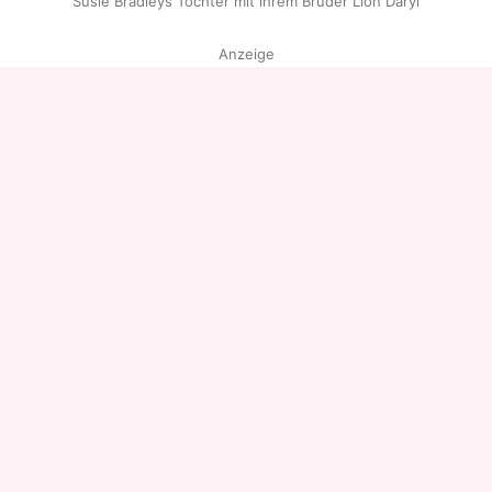
Susie Bradleys Tochter mit ihrem Bruder Lion Daryl
Anzeige