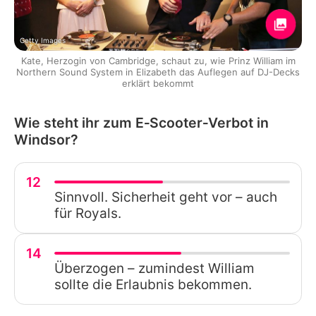
Getty Images
Kate, Herzogin von Cambridge, schaut zu, wie Prinz William im
Northern Sound System in Elizabeth das Auflegen auf DJ-Decks
erklärt bekommt
Wie steht ihr zum E‑Scooter‑Verbot in
Windsor?
12
Sinnvoll. Sicherheit geht vor – auch
für Royals.
14
Überzogen – zumindest William
sollte die Erlaubnis bekommen.