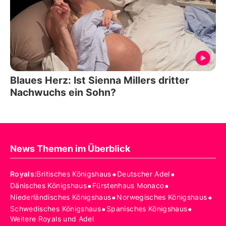
Blaues Herz: Ist Sienna Millers dritter
Nachwuchs ein Sohn?
News Themen im Überblick
•
•
Royals
:
Britisches Königshaus
Deutscher Adel
•
•
Dänisches Königshaus
Fürstenhaus Monaco
•
•
Niederländisches Königshaus
Norwegisches Königshaus
•
•
Schwedisches Königshaus
Spanisches Königshaus
Weitere Royals und Adel