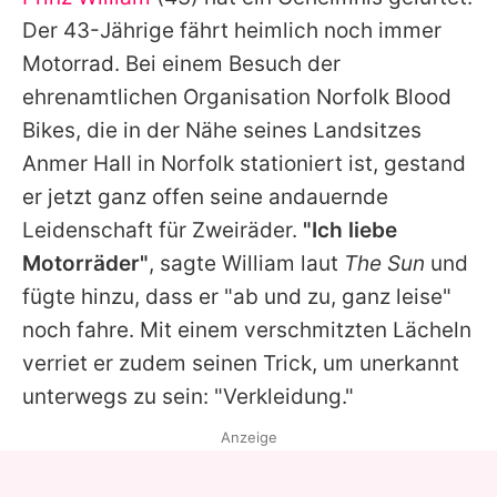
Alle Themen auf Promiflash
Der 43-Jährige fährt heimlich noch immer
Jobs
Motorrad. Bei einem Besuch der
ehrenamtlichen Organisation Norfolk Blood
App runterladen
Bikes, die in der Nähe seines Landsitzes
Team
Anmer Hall in Norfolk stationiert ist, gestand
er jetzt ganz offen seine andauernde
Redaktionelle Richtlinien
Leidenschaft für Zweiräder.
"Ich liebe
Impressum
Motorräder"
, sagte
William
laut
The Sun
und
fügte hinzu, dass er "ab und zu, ganz leise"
Datenschutzerklärung
noch fahre. Mit einem verschmitzten Lächeln
Nutzungsbedingungen
verriet er zudem seinen Trick, um unerkannt
Utiq verwalten
unterwegs zu sein: "Verkleidung."
Anzeige