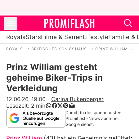
Royals
Stars
Filme & Serien
Lifestyle
Familie & 
ROYALS
BRITISCHES KÖNIGSHAUS
PRINZ WILLIAM
P
Royals
Prinz William gesteht
Stars
geheime Biker-Trips in
Filme & Serien
Verkleidung
Lifestyle
12.06.26, 19:00
-
Carina Bukenberger
Lesezeit:
2
min
Familie & Liebe
Damit du die spannendsten
Promiflash-News auch bei
Promiflash Exklusiv
Google siehst.
Prinz William
(43) hat ein Geheimnis gelüftet: