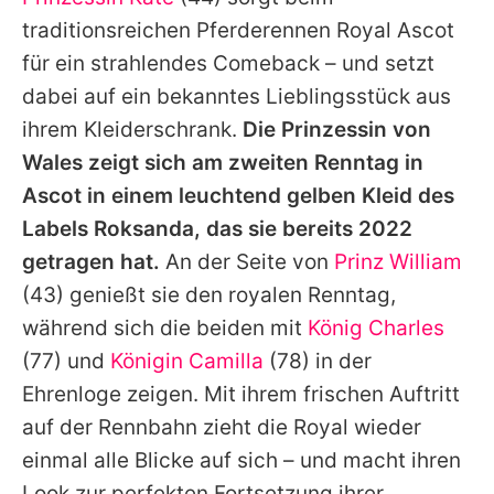
Alle Themen auf Promiflash
traditionsreichen Pferderennen Royal Ascot
Jobs
für ein strahlendes Comeback – und setzt
dabei auf ein bekanntes Lieblingsstück aus
App runterladen
ihrem Kleiderschrank.
Die Prinzessin von
Team
Wales zeigt sich am zweiten Renntag in
Ascot in einem leuchtend gelben Kleid des
Redaktionelle Richtlinien
Labels Roksanda, das sie bereits 2022
Impressum
getragen hat.
An der Seite von
Prinz William
(43) genießt sie den royalen Renntag,
Datenschutzerklärung
während sich die beiden mit
König Charles
Nutzungsbedingungen
(77) und
Königin Camilla
(78) in der
Utiq verwalten
Ehrenloge zeigen. Mit ihrem frischen Auftritt
auf der Rennbahn zieht die Royal wieder
einmal alle Blicke auf sich – und macht ihren
Look zur perfekten Fortsetzung ihrer