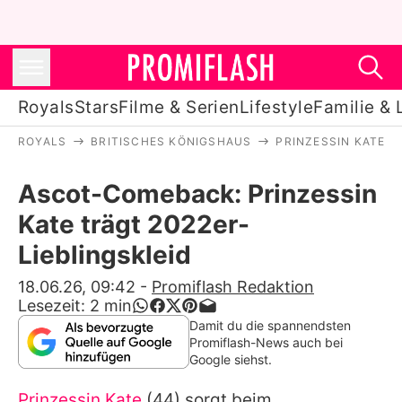
Royals
Stars
Filme & Serien
Lifestyle
Familie & 
ROYALS
BRITISCHES KÖNIGSHAUS
PRINZESSIN KATE
Royals
Ascot-Comeback: Prinzessin
Stars
Kate trägt 2022er-
Filme & Serien
Lieblingskleid
Lifestyle
18.06.26, 09:42
-
Promiflash Redaktion
Lesezeit:
2
min
Familie & Liebe
Damit du die spannendsten
Promiflash-News auch bei
Promiflash Exklusiv
Google siehst.
Prinzessin Kate
(44) sorgt beim