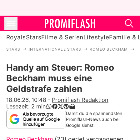
Royals
Stars
Filme & Serien
Lifestyle
Familie & 
STARS
INTERNATIONALE STARS
ROMEO BECKHAM
H
Royals
Handy am Steuer: Romeo
Stars
Beckham muss eine
Filme & Serien
Geldstrafe zahlen
Lifestyle
18.06.26, 10:48
-
Promiflash Redaktion
Lesezeit:
2
min
Familie & Liebe
Damit du die spannendsten
Promiflash-News auch bei
Promiflash Exklusiv
Google siehst.
Romeo Beckham
(23) geriet vergangenen