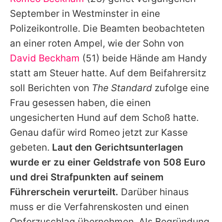
Alle Themen auf Promiflash
September in Westminster in eine
Jobs
Polizeikontrolle. Die Beamten beobachteten
an einer roten Ampel, wie der Sohn von
App runterladen
David Beckham
(51) beide Hände am Handy
Team
statt am Steuer hatte. Auf dem Beifahrersitz
soll Berichten von
The Standard
zufolge eine
Redaktionelle Richtlinien
Frau gesessen haben, die einen
Impressum
ungesicherten Hund auf dem Schoß hatte.
Genau dafür wird
Romeo
jetzt zur Kasse
Datenschutzerklärung
gebeten.
Laut den Gerichtsunterlagen
Nutzungsbedingungen
wurde er zu einer Geldstrafe von 508 Euro
Utiq verwalten
und drei Strafpunkten auf seinem
Führerschein verurteilt.
Darüber hinaus
muss er die Verfahrenskosten und einen
Opferzuschlag übernehmen. Als Begründung