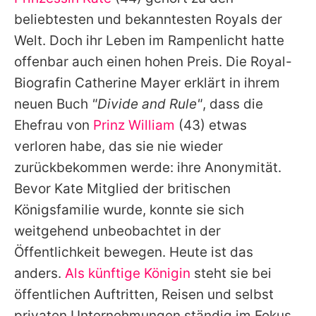
Alle Themen auf Promiflash
beliebtesten und bekanntesten Royals der
Jobs
Welt. Doch ihr Leben im Rampenlicht hatte
offenbar auch einen hohen Preis. Die Royal-
App runterladen
Biografin Catherine Mayer erklärt in ihrem
Team
neuen Buch
"Divide and Rule"
, dass die
Ehefrau von
Prinz William
(43) etwas
Redaktionelle Richtlinien
verloren habe, das sie nie wieder
Impressum
zurückbekommen werde: ihre Anonymität.
Bevor
Kate
Mitglied der britischen
Datenschutzerklärung
Königsfamilie wurde, konnte sie sich
Nutzungsbedingungen
weitgehend unbeobachtet in der
Utiq verwalten
Öffentlichkeit bewegen. Heute ist das
anders.
Als künftige Königin
steht sie bei
öffentlichen Auftritten, Reisen und selbst
privaten Unternehmungen ständig im Fokus.