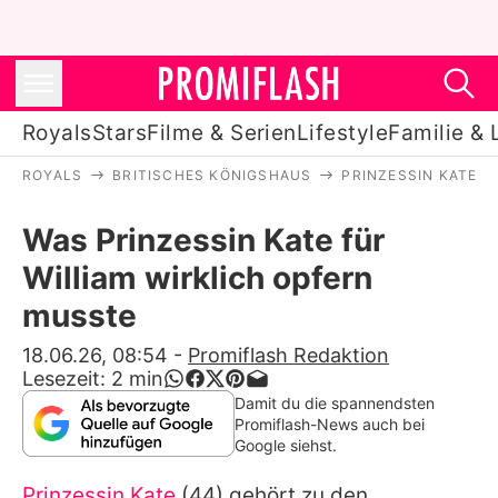
Royals
Stars
Filme & Serien
Lifestyle
Familie & 
ROYALS
BRITISCHES KÖNIGSHAUS
PRINZESSIN KATE
Royals
Was Prinzessin Kate für
Stars
William wirklich opfern
Filme & Serien
musste
Lifestyle
18.06.26, 08:54
-
Promiflash Redaktion
Lesezeit:
2
min
Familie & Liebe
Damit du die spannendsten
Promiflash-News auch bei
Promiflash Exklusiv
Google siehst.
Prinzessin Kate
(44) gehört zu den