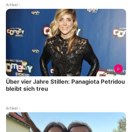
Artikel
-
Über vier Jahre Stillen: Panagiota Petridou
bleibt sich treu
Artikel
-