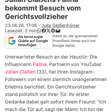
Alle Themen auf Promiflash
bekommt Besuch vom
Jobs
Gerichtsvollzieher
App runterladen
23.06.26, 17:06
-
Julia Geißenhöner
Lesezeit:
2
min
Team
Damit du die spannendsten
Promiflash-News auch bei
Redaktionelle Richtlinien
Google siehst.
Unerwarteter Besuch an der Haustür: Die
Impressum
Influencerin
Palina
, Partnerin von YouTuber
Datenschutzerklärung
Julian Claßen
(33), hat ihren
Instagram
-
Nutzungsbedingungen
Followern von einem ziemlich unangenehmen
Erlebnis berichtet. Ein Gerichtsvollzieher
Utiq verwalten
stand plötzlich vor ihrer Tür. Ihr erster
Gedanke dabei galt sofort ihrem Freund: "Ich
mach die Tür auf, sagt der Mann: Ich bin der