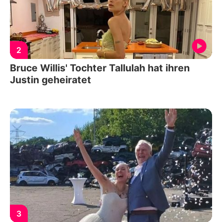
2
Bruce Willis' Tochter Tallulah hat ihren
Justin geheiratet
3