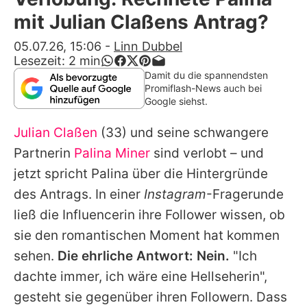
Alle Themen auf Promiflash
mit Julian Claßens Antrag?
Jobs
05.07.26, 15:06
-
Linn Dubbel
Lesezeit:
2
min
App runterladen
Damit du die spannendsten
Promiflash-News auch bei
Team
Google siehst.
Redaktionelle Richtlinien
Julian Claßen
(33) und seine schwangere
Partnerin
Palina Miner
sind verlobt – und
Impressum
jetzt spricht Palina über die Hintergründe
Datenschutzerklärung
des Antrags. In einer
Instagram
-Fragerunde
ließ die Influencerin ihre Follower wissen, ob
Nutzungsbedingungen
sie den romantischen Moment hat kommen
Utiq verwalten
sehen.
Die ehrliche Antwort: Nein.
"Ich
dachte immer, ich wäre eine Hellseherin",
gesteht sie gegenüber ihren Followern. Dass