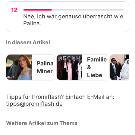
12
Nee, ich war genauso überrascht wie
Palina.
In diesem Artikel
Familie
Palina
&
Miner
Liebe
Tipps für Promiflash? Einfach E-Mail an:
tipps@promiflash.de
Weitere Artikel zum Thema