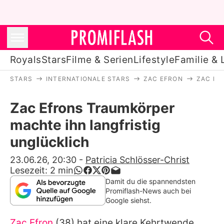
Royals
Stars
Filme & Serien
Lifestyle
Familie & 
STARS
INTERNATIONALE STARS
ZAC EFRON
ZAC EF
Royals
Zac Efrons Traumkörper
Stars
machte ihn langfristig
Filme & Serien
unglücklich
Lifestyle
23.06.26, 20:30
-
Patricia Schlösser-Christ
Lesezeit:
2
min
Familie & Liebe
Damit du die spannendsten
Promiflash-News auch bei
Promiflash Exklusiv
Google siehst.
Zac Efron
(38) hat eine klare Kehrtwende