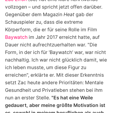
Alle Themen auf Promiflash
vollzogen – und spricht jetzt offen darüber.
Jobs
Gegenüber dem Magazin
Heat
gab der
Schauspieler zu, dass die extreme
App runterladen
Körperform, die er für seine Rolle im Film
Team
Baywatch
im Jahr 2017 erreicht hatte, auf
Dauer nicht aufrechtzuerhalten war. "Die
Redaktionelle Richtlinien
Form, in der ich für '
Baywatch
' war, war nicht
Impressum
nachhaltig. Ich war nicht glücklich damit, wie
ich leben musste, um diese Figur zu
Datenschutzerklärung
erreichen", erklärte er. Mit dieser Erkenntnis
Nutzungsbedingungen
setzt
Zac
heute andere Prioritäten: Mentale
Utiq verwalten
Gesundheit und Privatleben stehen bei ihm
nun an erster Stelle.
"Es hat eine Weile
gedauert, aber meine größte Motivation ist
es, sowohl in meinem beruflichen als auch