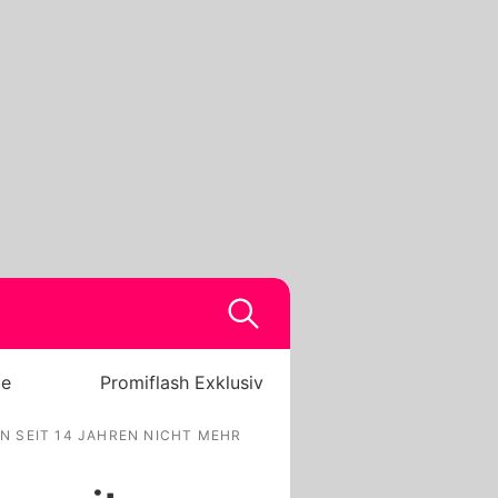
be
Promiflash Exklusiv
 SEIT 14 JAHREN NICHT MEHR