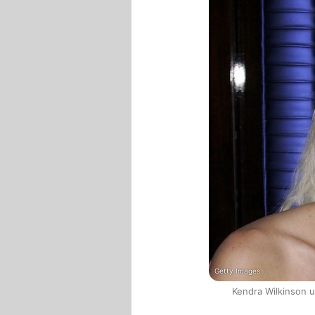
Getty Images
Kendra Wilkinson u