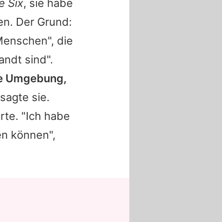
e Six
, sie habe
en. Der Grund:
Menschen", die
andt sind".
ine Umgebung,
 sagte sie.
rte. "Ich habe
en können",