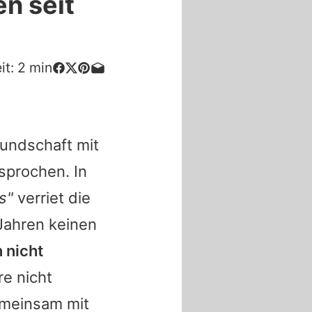
n seit
it:
2
min
eundschaft mit
sprochen. In
s"
verriet die
 Jahren keinen
 nicht
re nicht
emeinsam mit