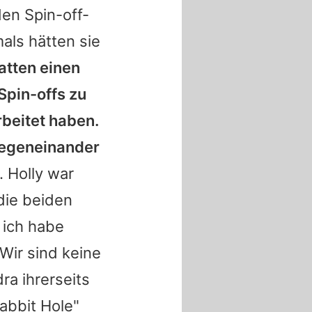
den Spin-off-
ls hätten sie
atten einen
Spin-offs zu
beitet haben.
 gegeneinander
e.
Holly
war
die beiden
 ich habe
Wir sind keine
dra
ihrerseits
bbit Hole"