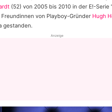
ardt
(52) von 2005 bis 2010 in der E!-Serie 
Datenschutzerklärung
s Freundinnen von Playboy-Gründer
Hugh H
Nutzungsbedingungen
a gestanden.
Utiq verwalten
Anzeige