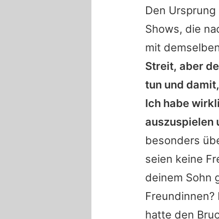
Den Ursprung 
Shows, die na
mit demselbe
Streit, aber d
tun und damit
Ich habe wirkl
auszuspielen 
besonders übe
seien keine Fr
deinem Sohn g
Freundinnen? D
hatte den Bru