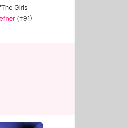
"The Girls
efner
(†91)