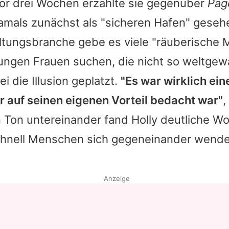
or drei Wochen erzählte sie gegenüber
Pag
amals zunächst als "sicheren Hafen" geseh
altungsbranche gebe es viele "räuberische 
jungen Frauen suchen, die nicht so weltgew
i die Illusion geplatzt.
"Es war wirklich e
ur auf seinen eigenen Vorteil bedacht war"
,
 Ton untereinander fand
Holly
deutliche Wo
schnell Menschen sich gegeneinander wend
Anzeige