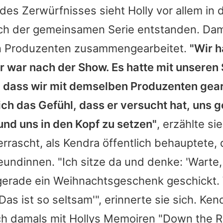
des Zerwürfnisses sieht
Holly
vor allem in 
ch der gemeinsamen Serie entstanden. Dama
n Produzenten zusammengearbeitet.
"Wir h
er war nach der Show. Es hatte mit unseren 
, dass wir mit demselben Produzenten gear
ich das Gefühl, dass er versucht hat, uns
und uns in den Kopf zu setzen"
, erzählte si
rrascht, als
Kendra
öffentlich behauptete, 
eundinnen. "Ich sitze da und denke: 'Warte,
erade ein Weihnachtsgeschenk geschickt. 
as ist so seltsam'", erinnerte sie sich.
Ken
ch damals mit
Hollys
Memoiren "Down the Ra