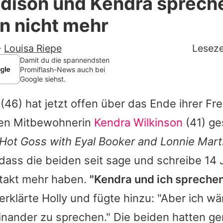
dison und Kendra spreche
Filme & Serien
n nicht mehr
Lifestyle
-
Louisa Riepe
Leseze
Familie & Liebe
Damit du die spannendsten
Promiflash-News auch bei
Google siehst.
Promiflash Exklusiv
(46) hat jetzt offen über das Ende ihrer Fr
Alle Themen auf Promiflash
gen Mitbewohnerin
Kendra Wilkinson
(41) ge
Jobs
"Hot Goss with
Eyal Booker
and Lonnie Mart
App runterladen
 dass die beiden seit sage und schreibe 14
Team
ntakt mehr haben.
"
Kendra
und ich sprechen
 erklärte
Holly
und fügte hinzu: "Aber ich wä
Redaktionelle Richtlinien
inander zu sprechen." Die beiden hatten g
Impressum