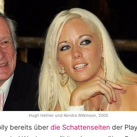
Hugh Hefner und Kendra Wilkinson, 2005
lly
bereits über
die Schattenseiten
der Play