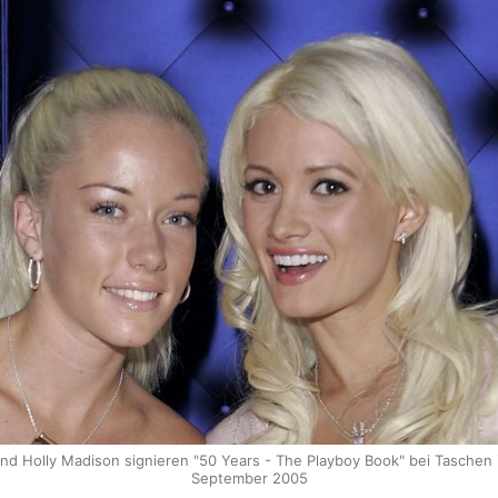
nd Holly Madison signieren "50 Years - The Playboy Book" bei Taschen in
September 2005