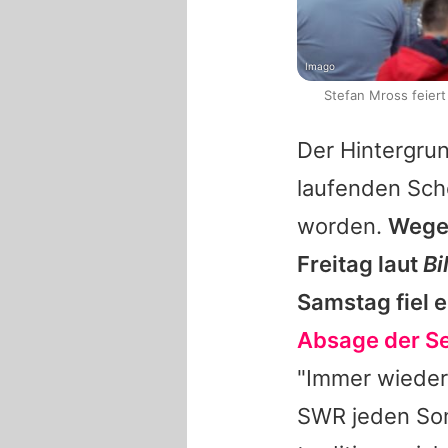
Imago
Stefan Mross feiert
Der Hintergru
laufenden Sch
worden.
Wegen
Freitag laut
Bi
Samstag fiel 
Absage der S
"
Immer wieder
SWR jeden Som