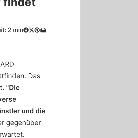
 findet
it:
2
min
e ARD-
ttfinden. Das
t.
"Die
verse
nstler und die
her gegenüber
rwartet.