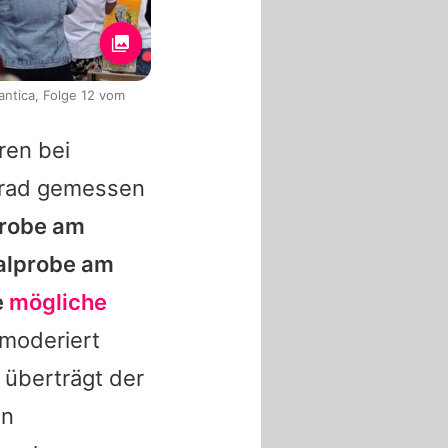
antica, Folge 12 vom
ren bei
Grad gemessen
Probe am
alprobe am
e
mögliche
moderiert
 überträgt der
en