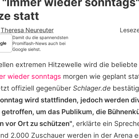
l: "Immer wieder sonntags"
Filme & Serien
ze statt
Lifestyle
-
Theresa Neureuter
Leseze
Familie & Liebe
Damit du die spannendsten
Promiflash-News auch bei
Google siehst.
Promiflash Exklusiv
ellen extremen Hitzewelle wird die beliebt
Alle Themen auf Promiflash
r wieder sonntags
morgen wie geplant sta
Jobs
tzt offiziell gegenüber
Schlager.de
bestätig
App runterladen
nntag wird stattfinden, jedoch werden di
Team
getroffen, um das Publikum, die Bühnenkü
n vor Ort zu schützen"
, erklärte ein Sprec
Redaktionelle Richtlinien
und 2.000 Zuschauer werden in der Arena e
Impressum