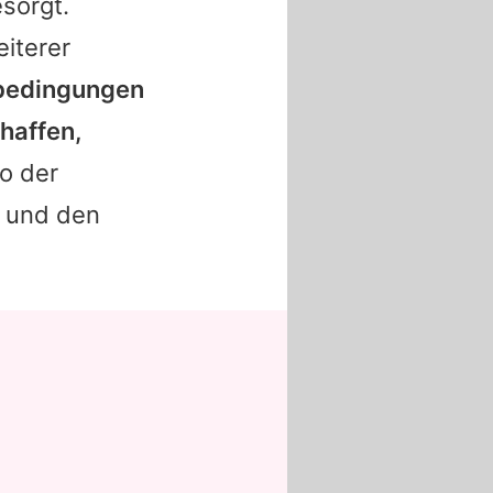
sorgt.
eiterer
sbedingungen
chaffen,
so der
t und den