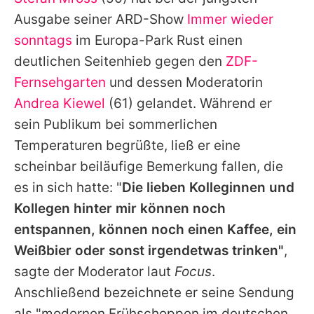
Alle Themen auf Promiflash
Ausgabe seiner ARD-Show
Immer wieder
Jobs
sonntags
im Europa-Park Rust einen
deutlichen Seitenhieb gegen den
ZDF-
App runterladen
Fernsehgarten
und dessen Moderatorin
Team
Andrea Kiewel
(61) gelandet. Während er
sein Publikum bei sommerlichen
Redaktionelle Richtlinien
Temperaturen begrüßte, ließ er eine
Impressum
scheinbar beiläufige Bemerkung fallen, die
es in sich hatte: "
Die lieben Kolleginnen und
Datenschutzerklärung
Kollegen hinter mir können noch
Nutzungsbedingungen
entspannen, können noch einen Kaffee, ein
Utiq verwalten
Weißbier oder sonst irgendetwas trinken"
,
sagte der Moderator laut
Focus
.
Anschließend bezeichnete er seine Sendung
als "modernen Frühschoppen im deutschen