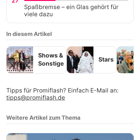
27
Spaßbremse – ein Glas gehört für
viele dazu
In diesem Artikel
Shows &
Stars
Sonstige
Tipps für Promiflash? Einfach E-Mail an:
tipps@promiflash.de
Weitere Artikel zum Thema