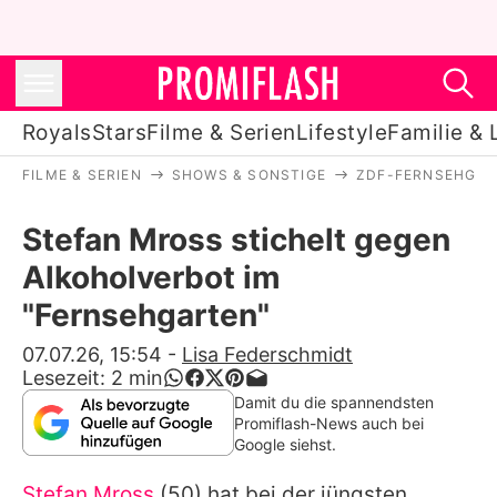
Royals
Stars
Filme & Serien
Lifestyle
Familie & 
FILME & SERIEN
SHOWS & SONSTIGE
ZDF-FERNSEHGA
Royals
Stefan Mross stichelt gegen
Stars
Alkoholverbot im
Filme & Serien
"Fernsehgarten"
Lifestyle
07.07.26, 15:54
-
Lisa Federschmidt
Lesezeit:
2
min
Familie & Liebe
Damit du die spannendsten
Promiflash-News auch bei
Promiflash Exklusiv
Google siehst.
Stefan Mross
(50) hat bei der jüngsten