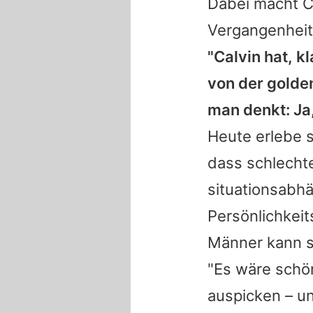
Dabei macht
C
Vergangenheit
"
Calvin
hat, kl
von der golden
man denkt: Ja
Heute erlebe s
dass schlechte
situationsabhä
Persönlichkeit
Männer kann s
"Es wäre schön
auspicken – un