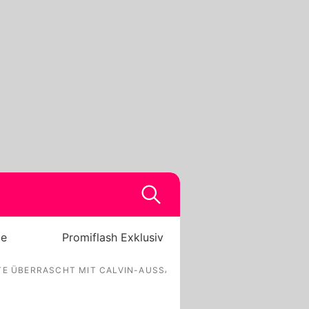
be
Promiflash Exklusiv
E ÜBERRASCHT MIT CALVIN-AUSSAGE