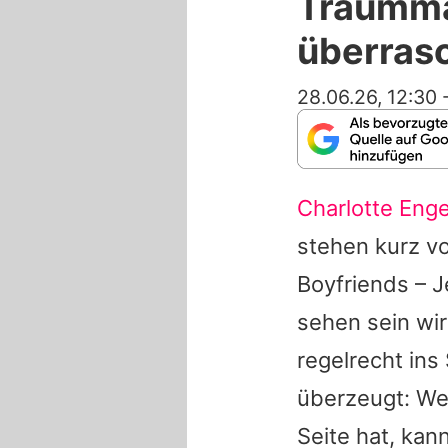
Traumma
überras
28.06.26, 12:30
Charlotte Enge
stehen kurz v
Boyfriends – J
sehen sein wi
regelrecht in
überzeugt: We
Seite hat, kan