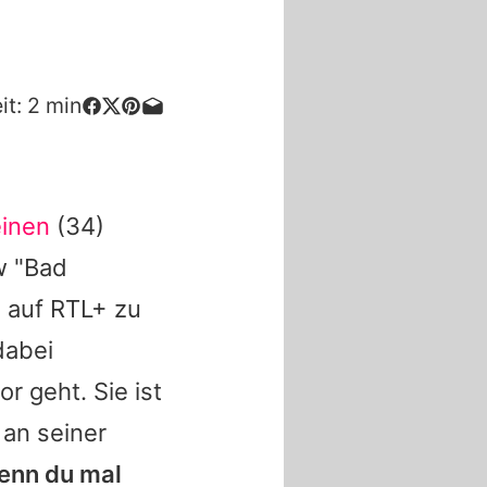
it:
2
min
einen
(34)
w "Bad
i auf RTL+ zu
abei
 geht. Sie ist
an seiner
enn du mal