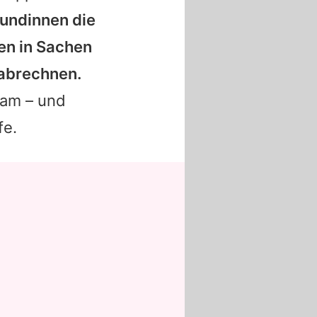
undinnen die
en in Sachen
 abrechnen.
am – und
fe.