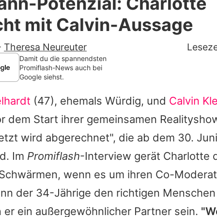
nn-Potenzial: Charlotte
Filme & Serien
cht mit Calvin-Aussage
Lifestyle
-
Theresa Neureuter
Leseze
Familie & Liebe
Damit du die spannendsten
Promiflash-News auch bei
Google siehst.
Promiflash Exklusiv
lhardt
(47), ehemals Würdig, und
Calvin Kl
Alle Themen auf Promiflash
or dem Start ihrer gemeinsamen Realitysho
Jobs
etzt wird abgerechnet", die ab dem 30. Jun
App runterladen
rd. Im
Promiflash
-Interview gerät
Charlotte
d
Team
s Schwärmen, wenn es um ihren Co-Moderator
nn der 34-Jährige den richtigen Menschen 
Redaktionelle Richtlinien
n er ein außergewöhnlicher Partner sein.
"W
Impressum