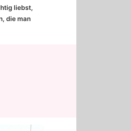
tig liebst,
n, die man