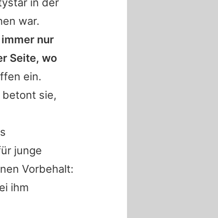
ystar in der
hen war.
t immer nur
r Seite, wo
ffen ein.
 betont sie,
es
für junge
inen Vorbehalt:
ei ihm