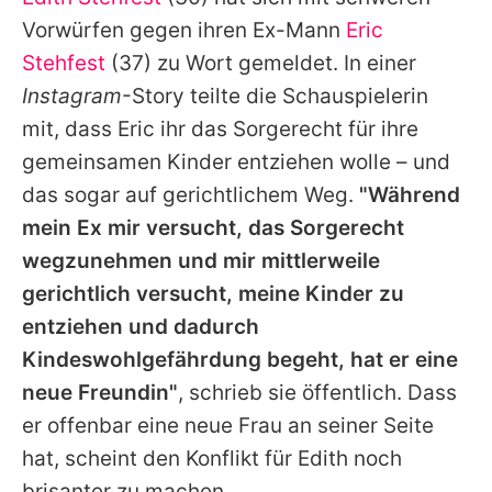
Alle Themen auf Promiflash
Vorwürfen gegen ihren Ex-Mann
Eric
Jobs
Stehfest
(37) zu Wort gemeldet. In einer
Instagram
-Story teilte die Schauspielerin
App runterladen
mit, dass
Eric
ihr das Sorgerecht für ihre
Team
gemeinsamen Kinder entziehen wolle – und
das sogar auf gerichtlichem Weg.
"Während
Redaktionelle Richtlinien
mein Ex mir versucht, das Sorgerecht
Impressum
wegzunehmen und mir mittlerweile
gerichtlich versucht, meine Kinder zu
Datenschutzerklärung
entziehen und dadurch
Nutzungsbedingungen
Kindeswohlgefährdung begeht, hat er eine
Utiq verwalten
neue Freundin"
, schrieb sie öffentlich. Dass
er offenbar eine neue Frau an seiner Seite
hat, scheint den Konflikt für
Edith
noch
brisanter zu machen.