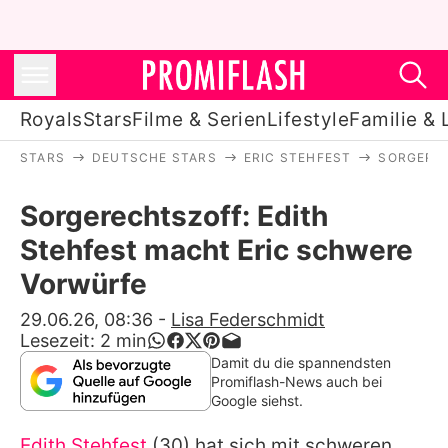
Royals
Stars
Filme & Serien
Lifestyle
Familie & 
STARS
DEUTSCHE STARS
ERIC STEHFEST
SORGEREC
Royals
Sorgerechtszoff: Edith
Stars
Stehfest macht Eric schwere
Filme & Serien
Vorwürfe
Lifestyle
29.06.26, 08:36
-
Lisa Federschmidt
Lesezeit:
2
min
Familie & Liebe
Damit du die spannendsten
Promiflash-News auch bei
Promiflash Exklusiv
Google siehst.
Edith Stehfest
(30) hat sich mit schweren