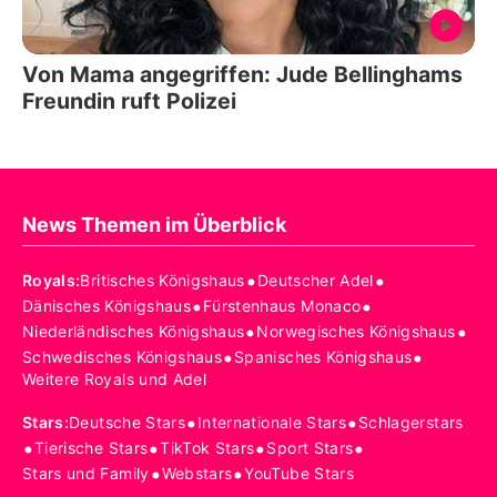
Von Mama angegriffen: Jude Bellinghams
Freundin ruft Polizei
News Themen im Überblick
•
•
Royals
:
Britisches Königshaus
Deutscher Adel
•
•
Dänisches Königshaus
Fürstenhaus Monaco
•
•
Niederländisches Königshaus
Norwegisches Königshaus
•
•
Schwedisches Königshaus
Spanisches Königshaus
Weitere Royals und Adel
•
•
Stars
:
Deutsche Stars
Internationale Stars
Schlagerstars
•
•
•
•
Tierische Stars
TikTok Stars
Sport Stars
•
•
Stars und Family
Webstars
YouTube Stars