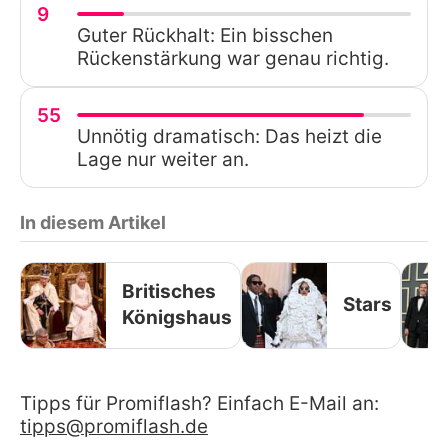
9
Guter Rückhalt: Ein bisschen
Rückenstärkung war genau richtig.
55
Unnötig dramatisch: Das heizt die
Lage nur weiter an.
In diesem Artikel
Britisches
Stars
Königshaus
Tipps für Promiflash? Einfach E-Mail an:
tipps@promiflash.de