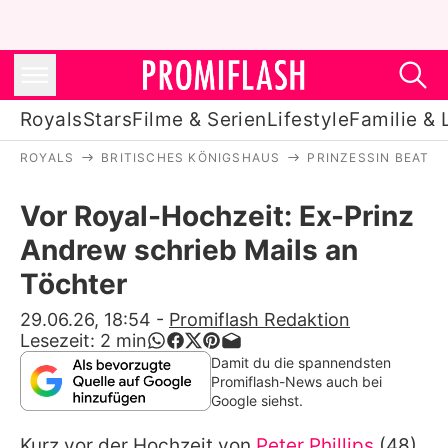
Royals
Stars
Filme & Serien
Lifestyle
Familie & 
ROYALS
BRITISCHES KÖNIGSHAUS
PRINZESSIN BEATRI
Royals
Vor Royal-Hochzeit: Ex-Prinz
Stars
Andrew schrieb Mails an
Filme & Serien
Töchter
Lifestyle
29.06.26, 18:54
-
Promiflash Redaktion
Lesezeit:
2
min
Familie & Liebe
Damit du die spannendsten
Promiflash-News auch bei
Promiflash Exklusiv
Google siehst.
Kurz vor der Hochzeit von
Peter Phillips
(48)