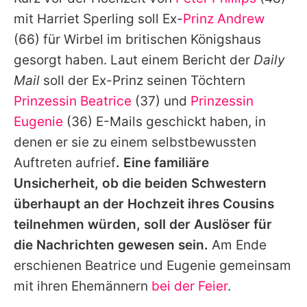
Alle Themen auf Promiflash
mit
Harriet Sperling
soll Ex-
Prinz Andrew
Jobs
(66) für Wirbel im britischen Königshaus
gesorgt haben. Laut einem Bericht der
Daily
App runterladen
Mail
soll der Ex-Prinz seinen Töchtern
Team
Prinzessin Beatrice
(37) und
Prinzessin
Eugenie
(36) E-Mails geschickt haben, in
Redaktionelle Richtlinien
denen er sie zu einem selbstbewussten
Impressum
Auftreten aufrief
. Eine familiäre
Unsicherheit, ob die beiden Schwestern
Datenschutzerklärung
überhaupt an der Hochzeit ihres Cousins
Nutzungsbedingungen
teilnehmen würden, soll der Auslöser für
Utiq verwalten
die Nachrichten gewesen sein.
Am Ende
erschienen
Beatrice
und
Eugenie
gemeinsam
mit ihren Ehemännern
bei der Feier
.