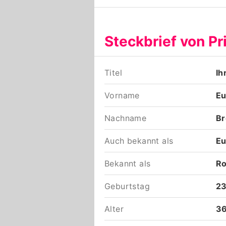
Steckbrief von P
Titel
Ih
Vorname
Eu
Nachname
Br
Auch bekannt als
Eu
Bekannt als
Ro
Geburtstag
23
Alter
36