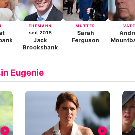
N
EHEMANN
MUTTER
VAT
st
seit
2018
Sarah
Andr
bank
Jack
Ferguson
Mountba
Brooksbank
Wind
in Eugenie