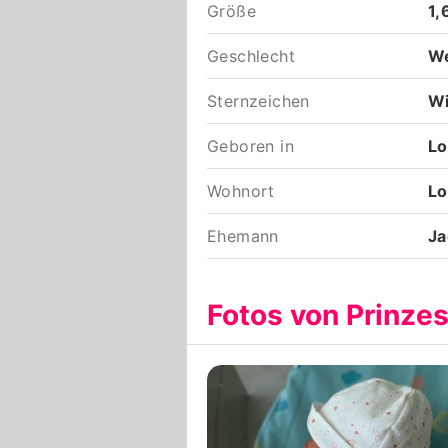
Größe
1,
Geschlecht
We
Sternzeichen
W
Geboren in
Lo
Wohnort
Lo
Ehemann
Ja
Fotos von Prinze