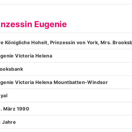
Datenschutzerklärung
rinzessin Eugenie
Nutzungsbedingungen
Utiq verwalten
re Königliche Hoheit, Prinzessin von York, Mrs. Brooks
genie Victoria Helena
ooksbank
genie Victoria Helena Mountbatten-Windsor
yal
. März 1990
 Jahre