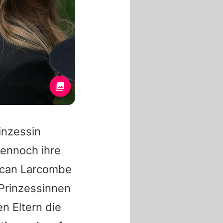
inzessin
dennoch ihre
uncan Larcombe
 Prinzessinnen
n Eltern die