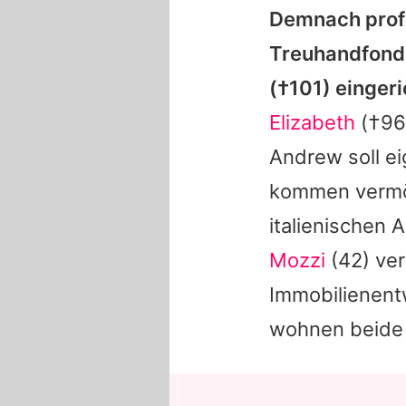
Demnach prof
Treuhandfonds
(†101) eingeri
Elizabeth
(†96)
Andrew
soll e
kommen verm
italienischen
Mozzi
(42) verh
Immobilienent
wohnen beide m