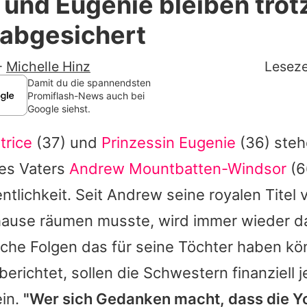
 und Eugenie bleiben trot
Filme & Serien
 abgesichert
Lifestyle
-
Michelle Hinz
Leseze
Familie & Liebe
Damit du die spannendsten
Promiflash-News auch bei
Google siehst.
Promiflash Exklusiv
trice
(37) und
Prinzessin Eugenie
(36) ste
Alle Themen auf Promiflash
hres Vaters
Andrew Mountbatten-Windsor
(6
Jobs
ntlichkeit. Seit
Andrew
seine royalen Titel 
App runterladen
hause räumen musste, wird immer wieder d
Team
lche Folgen das für seine Töchter haben kö
erichtet, sollen die Schwestern finanziell
Redaktionelle Richtlinien
ein.
"Wer sich Gedanken macht, dass die Y
Impressum