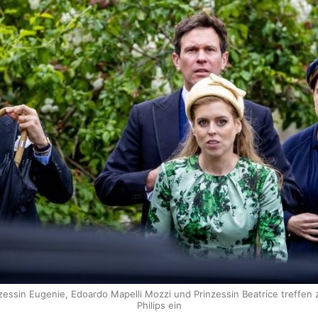
zessin Eugenie, Edoardo Mapelli Mozzi und Prinzessin Beatrice treffen 
Philips ein