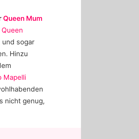
r
Queen Mum
h
Queen
t und sogar
en. Hinzu
dem
 Mapelli
wohlhabenden
s nicht genug,