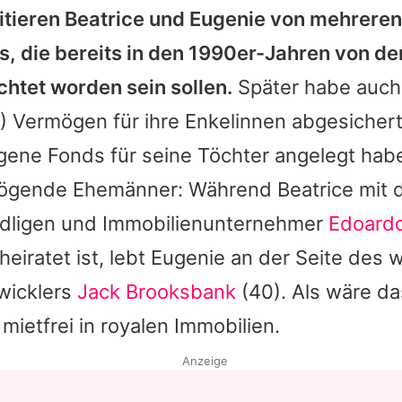
itieren
Beatrice
und
Eugenie
von mehreren
, die bereits in den 1990er-Jahren von de
chtet worden sein sollen.
Später habe auc
 Vermögen für ihre Enkelinnen abgesicher
igene Fonds für seine Töchter angelegt hab
ögende Ehemänner: Während
Beatrice
mit 
 Adligen und Immobilienunternehmer
Edoardo
eiratet ist, lebt
Eugenie
an der Seite des 
wicklers
Jack Brooksbank
(40). Als wäre da
ietfrei in royalen Immobilien.
Anzeige