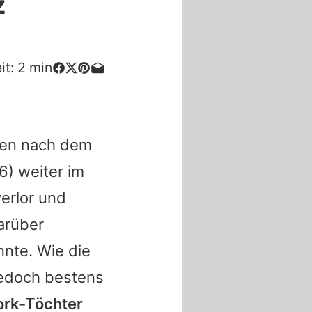
z
it:
2
min
hen nach dem
6) weiter im
verlor und
arüber
nnte. Wie die
 jedoch bestens
ork-Töchter