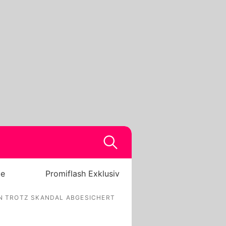
be
Promiflash Exklusiv
EN TROTZ SKANDAL ABGESICHERT