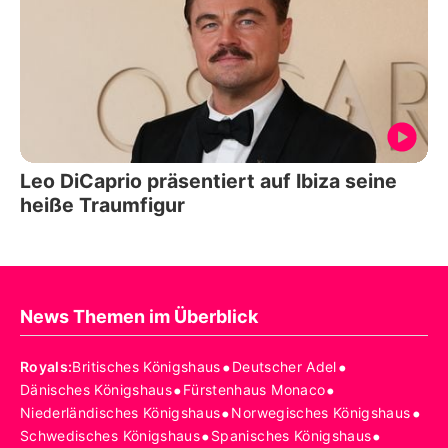
Leo DiCaprio präsentiert auf Ibiza seine
heiße Traumfigur
News Themen im Überblick
•
•
Royals
:
Britisches Königshaus
Deutscher Adel
•
•
Dänisches Königshaus
Fürstenhaus Monaco
•
•
Niederländisches Königshaus
Norwegisches Königshaus
•
•
Schwedisches Königshaus
Spanisches Königshaus