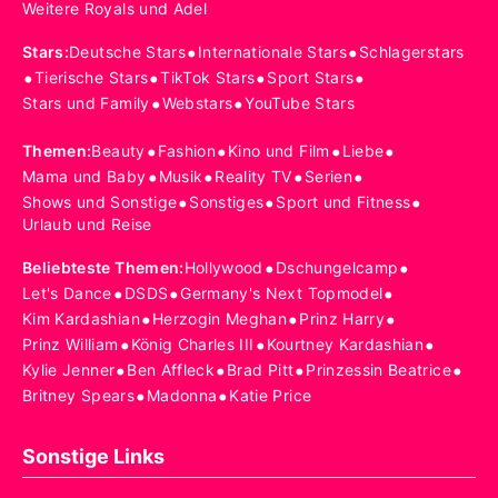
Weitere Royals und Adel
•
•
Stars
:
Deutsche Stars
Internationale Stars
Schlagerstars
•
•
•
•
Tierische Stars
TikTok Stars
Sport Stars
•
•
Stars und Family
Webstars
YouTube Stars
•
•
•
•
Themen
:
Beauty
Fashion
Kino und Film
Liebe
•
•
•
•
Mama und Baby
Musik
Reality TV
Serien
•
•
•
Shows und Sonstige
Sonstiges
Sport und Fitness
Urlaub und Reise
•
•
Beliebteste Themen
:
Hollywood
Dschungelcamp
•
•
•
Let's Dance
DSDS
Germany's Next Topmodel
•
•
•
Kim Kardashian
Herzogin Meghan
Prinz Harry
•
•
•
Prinz William
König Charles III
Kourtney Kardashian
•
•
•
•
Kylie Jenner
Ben Affleck
Brad Pitt
Prinzessin Beatrice
•
•
Britney Spears
Madonna
Katie Price
Sonstige Links