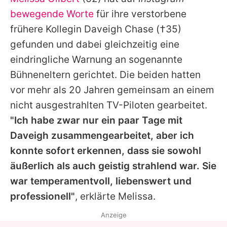
Alle Themen auf Promiflash
bewegende Worte
für ihre verstorbene
Jobs
frühere Kollegin
Daveigh Chase
(†35)
gefunden und dabei gleichzeitig eine
App runterladen
eindringliche Warnung an sogenannte
Team
Bühneneltern gerichtet. Die beiden hatten
vor mehr als 20 Jahren gemeinsam an einem
Redaktionelle Richtlinien
nicht ausgestrahlten TV-Piloten gearbeitet.
Impressum
"Ich habe zwar nur ein paar Tage mit
Daveigh
zusammengearbeitet, aber ich
Datenschutzerklärung
konnte sofort erkennen, dass sie sowohl
Nutzungsbedingungen
äußerlich als auch geistig strahlend war. Sie
Utiq verwalten
war temperamentvoll, liebenswert und
professionell"
, erklärte
Melissa
.
Anzeige