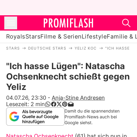
Royals
Stars
Filme & Serien
Lifestyle
Familie & 
STARS
DEUTSCHE STARS
YELIZ KOC
"ICH HASSE L
Royals
"Ich hasse Lügen": Natascha
Stars
Ochsenknecht schießt gegen
Filme & Serien
Yeliz
Lifestyle
04.07.26, 23:30
-
Anja-Stine Andresen
Lesezeit:
2
min
Familie & Liebe
Damit du die spannendsten
Promiflash-News auch bei
Promiflash Exklusiv
Google siehst.
Natascha Ochsenknecht
(61) hat sich nun in