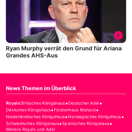
Ryan Murphy verrät den Grund für Ariana
Grandes AHS-Aus
News Themen im Überblick
•
•
Royals
:
Britisches Königshaus
Deutscher Adel
•
•
Dänisches Königshaus
Fürstenhaus Monaco
•
•
Niederländisches Königshaus
Norwegisches Königshaus
•
•
Schwedisches Königshaus
Spanisches Königshaus
Weitere Royals und Adel