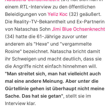
Alle Themen auf Promiflash
einem
RTL
-Interview zu den öffentlichen
Jobs
Beleidigungen von
Yeliz Koc
(32) geäußert.
Die Reality-TV-Bekanntheit und Ex-Partnerin
App runterladen
von
Nataschas
Sohn
Jimi Blue Ochsenknecht
Team
(34) hatte die 61-Jährige zuvor unter
anderem als "Hexe" und "vergammelte
Redaktionelle Richtlinien
Rosine" bezeichnet.
Natascha
bricht damit
Impressum
ihr Schweigen und macht deutlich, dass sie
die Angriffe nicht einfach hinnehmen will.
Datenschutzerklärung
"Man streitet sich, man hat vielleicht auch
Nutzungsbedingungen
mal eine andere Meinung. Aber unter die
Utiq verwalten
Gürtellinie gehen ist überhaupt nicht meine
Sache. Das hat sie getan"
, stellt sie im
Interview klar.