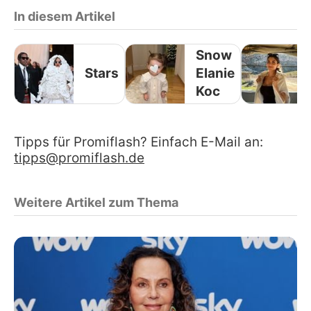
In diesem Artikel
Snow
Stars
Elanie
Koc
Tipps für Promiflash? Einfach E-Mail an:
tipps@promiflash.de
Weitere Artikel zum Thema