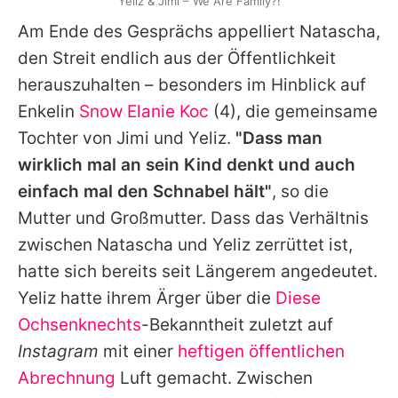
"Yeliz & Jimi – We Are Family?!"
Am Ende des Gesprächs appelliert
Natascha
,
den Streit endlich aus der Öffentlichkeit
herauszuhalten – besonders im Hinblick auf
Enkelin
Snow Elanie Koc
(4), die gemeinsame
Tochter von
Jimi
und
Yeliz
.
"Dass man
wirklich mal an sein Kind denkt und auch
einfach mal den Schnabel hält"
, so die
Mutter und Großmutter. Dass das Verhältnis
zwischen
Natascha
und
Yeliz
zerrüttet ist,
hatte sich bereits seit Längerem angedeutet.
Yeliz
hatte ihrem Ärger über die
Diese
Ochsenknechts
-Bekanntheit zuletzt auf
Instagram
mit einer
heftigen öffentlichen
Abrechnung
Luft gemacht. Zwischen