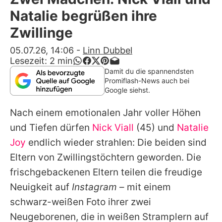
Alle Themen auf Promiflash
Natalie begrüßen ihre
Jobs
Zwillinge
App runterladen
05.07.26, 14:06
-
Linn Dubbel
Lesezeit:
2
min
Team
Damit du die spannendsten
Promiflash-News auch bei
Redaktionelle Richtlinien
Google siehst.
Nach einem emotionalen Jahr voller Höhen
Impressum
und Tiefen dürfen
Nick Viall
(45) und
Natalie
Datenschutzerklärung
Joy
endlich wieder strahlen: Die beiden sind
Nutzungsbedingungen
Eltern von Zwillingstöchtern geworden. Die
frischgebackenen Eltern teilen die freudige
Utiq verwalten
Neuigkeit auf
Instagram
– mit einem
schwarz-weißen Foto ihrer zwei
Neugeborenen, die in weißen Stramplern auf