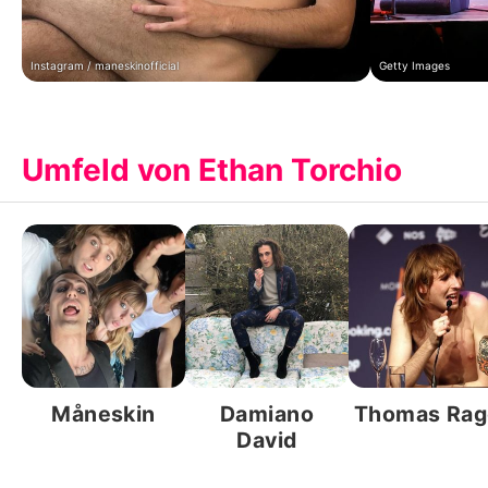
Instagram / maneskinofficial
Getty Images
Umfeld von Ethan Torchio
Måneskin
Damiano
Thomas Rag
David