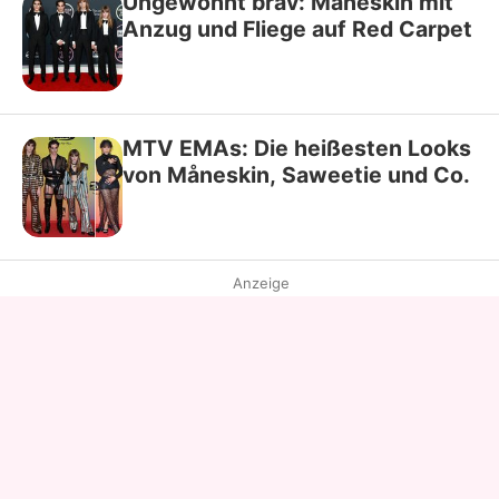
Ungewohnt brav: Måneskin mit
Anzug und Fliege auf Red Carpet
MTV EMAs: Die heißesten Looks
von Måneskin, Saweetie und Co.
Anzeige