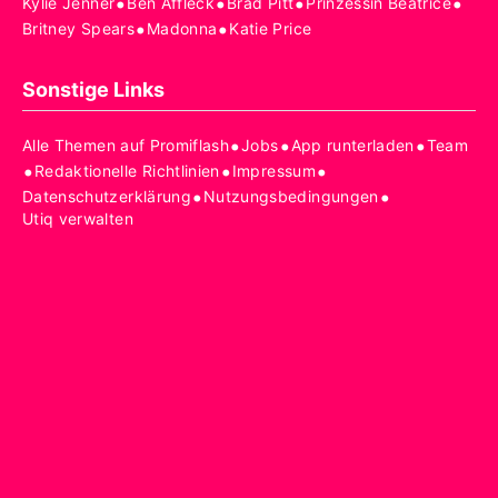
•
•
•
•
Kylie Jenner
Ben Affleck
Brad Pitt
Prinzessin Beatrice
•
•
Britney Spears
Madonna
Katie Price
Sonstige Links
•
•
•
Alle Themen auf Promiflash
Jobs
App runterladen
Team
•
•
•
Redaktionelle Richtlinien
Impressum
•
•
Datenschutzerklärung
Nutzungsbedingungen
Utiq verwalten