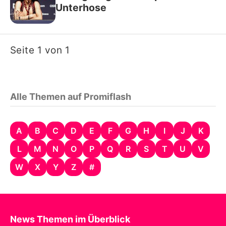
Unterhose
Seite 1 von 1
Alle Themen auf Promiflash
A
B
C
D
E
F
G
H
I
J
K
L
M
N
O
P
Q
R
S
T
U
V
W
X
Y
Z
#
News Themen im Überblick