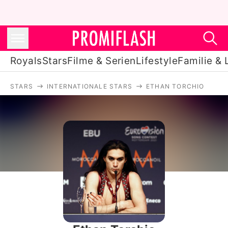
Royals
Stars
Filme & Serien
Lifestyle
Familie & 
STARS
INTERNATIONALE STARS
ETHAN TORCHIO
Royals
Stars
Filme & Serien
Lifestyle
Familie & Liebe
Promiflash Exklusiv