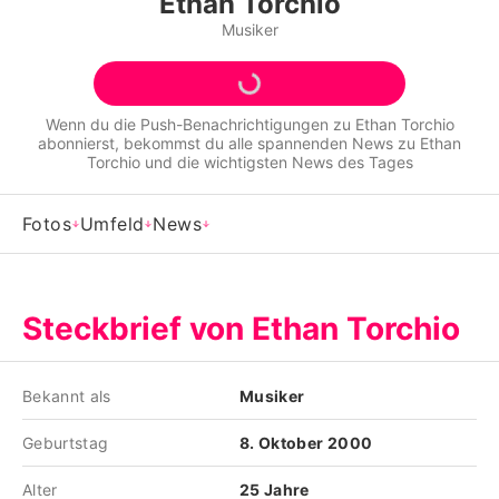
Ethan Torchio
Alle Themen auf Promiflash
Musiker
Jobs
App runterladen
Wenn du die Push-Benachrichtigungen zu
Ethan Torchio
abonnierst, bekommst du alle spannenden News zu
Ethan
Team
Torchio
und die wichtigsten News des Tages
Redaktionelle Richtlinien
Fotos
Umfeld
News
Impressum
Datenschutzerklärung
Steckbrief von Ethan Torchio
Nutzungsbedingungen
Utiq verwalten
Bekannt als
Musiker
Geburtstag
8. Oktober 2000
Alter
25 Jahre