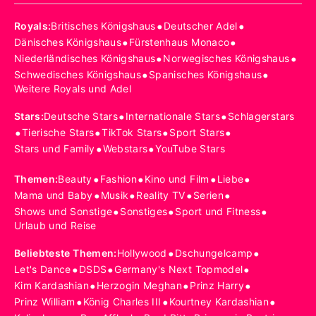
•
•
Royals
:
Britisches Königshaus
Deutscher Adel
•
•
Dänisches Königshaus
Fürstenhaus Monaco
•
•
Niederländisches Königshaus
Norwegisches Königshaus
•
•
Schwedisches Königshaus
Spanisches Königshaus
Weitere Royals und Adel
•
•
Stars
:
Deutsche Stars
Internationale Stars
Schlagerstars
•
•
•
•
Tierische Stars
TikTok Stars
Sport Stars
•
•
Stars und Family
Webstars
YouTube Stars
•
•
•
•
Themen
:
Beauty
Fashion
Kino und Film
Liebe
•
•
•
•
Mama und Baby
Musik
Reality TV
Serien
•
•
•
Shows und Sonstige
Sonstiges
Sport und Fitness
Urlaub und Reise
•
•
Beliebteste Themen
:
Hollywood
Dschungelcamp
•
•
•
Let's Dance
DSDS
Germany's Next Topmodel
•
•
•
Kim Kardashian
Herzogin Meghan
Prinz Harry
•
•
•
Prinz William
König Charles III
Kourtney Kardashian